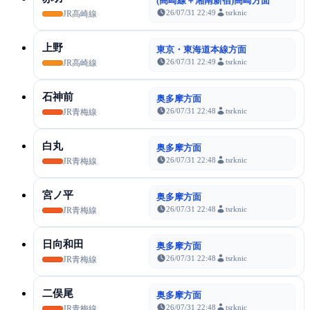
(高崎線＋湘南新宿)高崎方面
26/07/31 22:49
tsrknic
JR高崎線
上野
東京・東海道本線方面
26/07/31 22:49
tsrknic
JR高崎線
石神前
奥多摩方面
26/07/31 22:48
tsrknic
JR青梅線
白丸
奥多摩方面
26/07/31 22:48
tsrknic
JR青梅線
宮ノ平
奥多摩方面
26/07/31 22:48
tsrknic
JR青梅線
日向和田
奥多摩方面
26/07/31 22:48
tsrknic
JR青梅線
二俣尾
奥多摩方面
26/07/31 22:48
tsrknic
JR青梅線