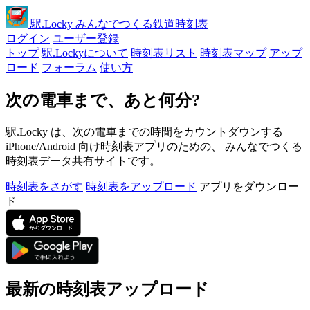
駅
.Locky
みんなでつくる鉄道時刻表
ログイン
ユーザー登録
トップ
駅.Lockyについて
時刻表リスト
時刻表マップ
アップ
ロード
フォーラム
使い方
次の電車まで、あと何分?
駅.Locky は、次の電車までの時間をカウントダウンする
iPhone/Android 向け時刻表アプリのための、 みんなでつくる
時刻表データ共有サイトです。
時刻表をさがす
時刻表をアップロード
アプリをダウンロー
ド
最新の時刻表アップロード