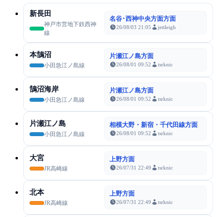
新長田
名谷･西神中央方面方面
神戸市営地下鉄西神
26/08/03 21:05
jettleigh
線
本鵠沼
片瀬江ノ島方面
26/08/01 09:52
tsrknic
小田急江ノ島線
鵠沼海岸
片瀬江ノ島方面
26/08/01 09:52
tsrknic
小田急江ノ島線
片瀬江ノ島
相模大野・新宿・千代田線方面
26/08/01 09:52
tsrknic
小田急江ノ島線
大宮
上野方面
26/07/31 22:49
tsrknic
JR高崎線
北本
上野方面
26/07/31 22:49
tsrknic
JR高崎線