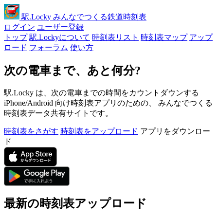
駅
.Locky
みんなでつくる鉄道時刻表
ログイン
ユーザー登録
トップ
駅.Lockyについて
時刻表リスト
時刻表マップ
アップ
ロード
フォーラム
使い方
次の電車まで、あと何分?
駅.Locky は、次の電車までの時間をカウントダウンする
iPhone/Android 向け時刻表アプリのための、 みんなでつくる
時刻表データ共有サイトです。
時刻表をさがす
時刻表をアップロード
アプリをダウンロー
ド
最新の時刻表アップロード