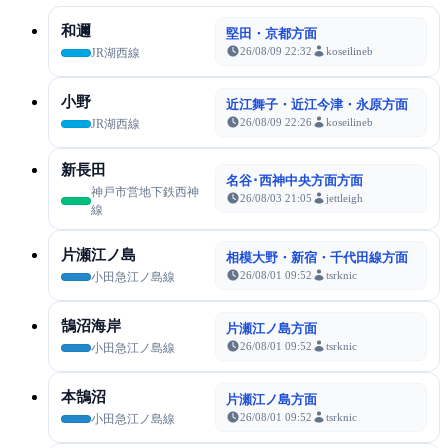
和邇
堅田・京都方面
26/08/09 22:32
koseilineb
JR湖西線
小野
近江舞子・近江今津・永原方面
26/08/09 22:26
koseilineb
JR湖西線
新長田
名谷･西神中央方面方面
神戸市営地下鉄西神
26/08/03 21:05
jettleigh
線
片瀬江ノ島
相模大野・新宿・千代田線方面
26/08/01 09:52
tsrknic
小田急江ノ島線
鵠沼海岸
片瀬江ノ島方面
26/08/01 09:52
tsrknic
小田急江ノ島線
本鵠沼
片瀬江ノ島方面
26/08/01 09:52
tsrknic
小田急江ノ島線