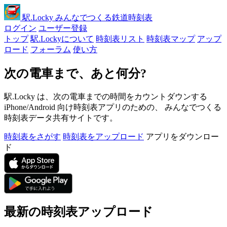
駅
.Locky
みんなでつくる鉄道時刻表
ログイン
ユーザー登録
トップ
駅.Lockyについて
時刻表リスト
時刻表マップ
アップ
ロード
フォーラム
使い方
次の電車まで、あと何分?
駅.Locky は、次の電車までの時間をカウントダウンする
iPhone/Android 向け時刻表アプリのための、 みんなでつくる
時刻表データ共有サイトです。
時刻表をさがす
時刻表をアップロード
アプリをダウンロー
ド
最新の時刻表アップロード