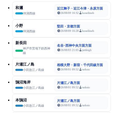
和邇
近江舞子・近江今津・永原方面
26/08/09 16:32
koseilineb
JR湖西線
小野
堅田・京都方面
26/08/09 16:28
koseilineb
JR湖西線
新長田
名谷･西神中央方面方面
神戸市営地下鉄西神
26/08/03 21:05
jettleigh
線
片瀬江ノ島
相模大野・新宿・千代田線方面
26/08/01 09:52
tsrknic
小田急江ノ島線
鵠沼海岸
片瀬江ノ島方面
26/08/01 09:52
tsrknic
小田急江ノ島線
本鵠沼
片瀬江ノ島方面
26/08/01 09:52
tsrknic
小田急江ノ島線