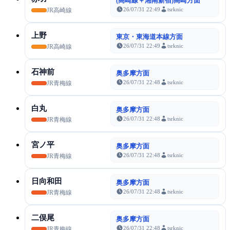
(高崎線＋湘南新宿)高崎方面
26/07/31 22:49
tsrknic
JR高崎線
上野
東京・東海道本線方面
26/07/31 22:49
tsrknic
JR高崎線
石神前
奥多摩方面
26/07/31 22:48
tsrknic
JR青梅線
白丸
奥多摩方面
26/07/31 22:48
tsrknic
JR青梅線
宮ノ平
奥多摩方面
26/07/31 22:48
tsrknic
JR青梅線
日向和田
奥多摩方面
26/07/31 22:48
tsrknic
JR青梅線
二俣尾
奥多摩方面
26/07/31 22:48
tsrknic
JR青梅線