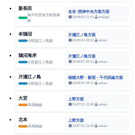
新長田
名谷･西神中央方面方面
神戸市営地下鉄西神
26/08/03 21:05
jettleigh
線
本鵠沼
片瀬江ノ島方面
26/08/01 09:52
tsrknic
小田急江ノ島線
鵠沼海岸
片瀬江ノ島方面
26/08/01 09:52
tsrknic
小田急江ノ島線
片瀬江ノ島
相模大野・新宿・千代田線方面
26/08/01 09:52
tsrknic
小田急江ノ島線
大宮
上野方面
26/07/31 22:49
tsrknic
JR高崎線
北本
上野方面
26/07/31 22:49
tsrknic
JR高崎線