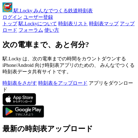
駅
.Locky
みんなでつくる鉄道時刻表
ログイン
ユーザー登録
トップ
駅.Lockyについて
時刻表リスト
時刻表マップ
アップ
ロード
フォーラム
使い方
次の電車まで、あと何分?
駅.Locky は、次の電車までの時間をカウントダウンする
iPhone/Android 向け時刻表アプリのための、 みんなでつくる
時刻表データ共有サイトです。
時刻表をさがす
時刻表をアップロード
アプリをダウンロー
ド
最新の時刻表アップロード