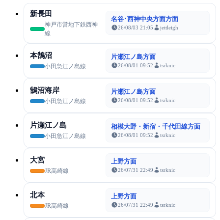
新長田
名谷･西神中央方面方面
神戸市営地下鉄西神
26/08/03 21:05
jettleigh
線
本鵠沼
片瀬江ノ島方面
26/08/01 09:52
tsrknic
小田急江ノ島線
鵠沼海岸
片瀬江ノ島方面
26/08/01 09:52
tsrknic
小田急江ノ島線
片瀬江ノ島
相模大野・新宿・千代田線方面
26/08/01 09:52
tsrknic
小田急江ノ島線
大宮
上野方面
26/07/31 22:49
tsrknic
JR高崎線
北本
上野方面
26/07/31 22:49
tsrknic
JR高崎線