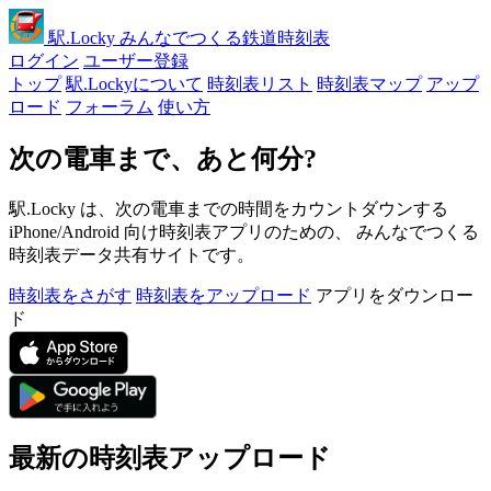
駅
.Locky
みんなでつくる鉄道時刻表
ログイン
ユーザー登録
トップ
駅.Lockyについて
時刻表リスト
時刻表マップ
アップ
ロード
フォーラム
使い方
次の電車まで、あと何分?
駅.Locky は、次の電車までの時間をカウントダウンする
iPhone/Android 向け時刻表アプリのための、 みんなでつくる
時刻表データ共有サイトです。
時刻表をさがす
時刻表をアップロード
アプリをダウンロー
ド
最新の時刻表アップロード