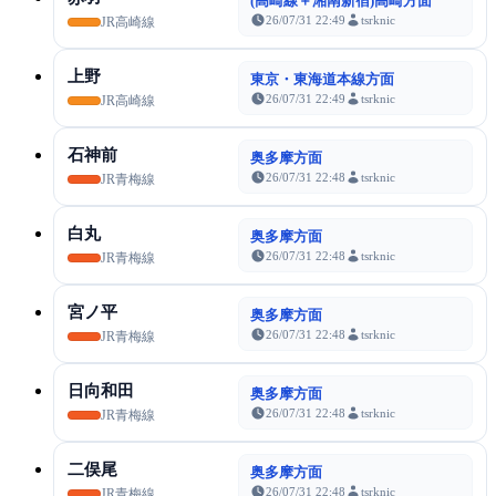
(高崎線＋湘南新宿)高崎方面
26/07/31 22:49
tsrknic
JR高崎線
上野
東京・東海道本線方面
26/07/31 22:49
tsrknic
JR高崎線
石神前
奥多摩方面
26/07/31 22:48
tsrknic
JR青梅線
白丸
奥多摩方面
26/07/31 22:48
tsrknic
JR青梅線
宮ノ平
奥多摩方面
26/07/31 22:48
tsrknic
JR青梅線
日向和田
奥多摩方面
26/07/31 22:48
tsrknic
JR青梅線
二俣尾
奥多摩方面
26/07/31 22:48
tsrknic
JR青梅線