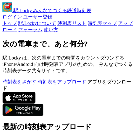
駅
.Locky
みんなでつくる鉄道時刻表
ログイン
ユーザー登録
トップ
駅.Lockyについて
時刻表リスト
時刻表マップ
アップ
ロード
フォーラム
使い方
次の電車まで、あと何分?
駅.Locky は、次の電車までの時間をカウントダウンする
iPhone/Android 向け時刻表アプリのための、 みんなでつくる
時刻表データ共有サイトです。
時刻表をさがす
時刻表をアップロード
アプリをダウンロー
ド
最新の時刻表アップロード