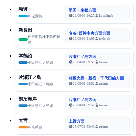
和邇
堅田・京都方面
26/08/08 16:27
koseilineb
JR湖西線
新長田
名谷･西神中央方面方面
神戸市営地下鉄西神
26/08/03 21:05
jettleigh
線
本鵠沼
片瀬江ノ島方面
26/08/01 09:52
tsrknic
小田急江ノ島線
片瀬江ノ島
相模大野・新宿・千代田線方面
26/08/01 09:52
tsrknic
小田急江ノ島線
鵠沼海岸
片瀬江ノ島方面
26/08/01 09:52
tsrknic
小田急江ノ島線
大宮
上野方面
26/07/31 22:49
tsrknic
JR高崎線