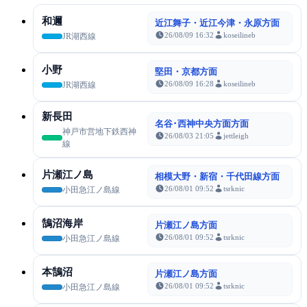
和邇
近江舞子・近江今津・永原方面
26/08/09 16:32
koseilineb
JR湖西線
小野
堅田・京都方面
26/08/09 16:28
koseilineb
JR湖西線
新長田
名谷･西神中央方面方面
神戸市営地下鉄西神
26/08/03 21:05
jettleigh
線
片瀬江ノ島
相模大野・新宿・千代田線方面
26/08/01 09:52
tsrknic
小田急江ノ島線
鵠沼海岸
片瀬江ノ島方面
26/08/01 09:52
tsrknic
小田急江ノ島線
本鵠沼
片瀬江ノ島方面
26/08/01 09:52
tsrknic
小田急江ノ島線