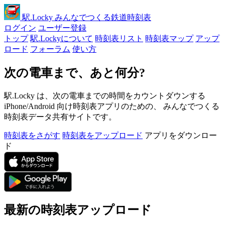
駅
.Locky
みんなでつくる鉄道時刻表
ログイン
ユーザー登録
トップ
駅.Lockyについて
時刻表リスト
時刻表マップ
アップ
ロード
フォーラム
使い方
次の電車まで、あと何分?
駅.Locky は、次の電車までの時間をカウントダウンする
iPhone/Android 向け時刻表アプリのための、 みんなでつくる
時刻表データ共有サイトです。
時刻表をさがす
時刻表をアップロード
アプリをダウンロー
ド
最新の時刻表アップロード