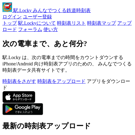
駅
.Locky
みんなでつくる鉄道時刻表
ログイン
ユーザー登録
トップ
駅.Lockyについて
時刻表リスト
時刻表マップ
アップ
ロード
フォーラム
使い方
次の電車まで、あと何分?
駅.Locky は、次の電車までの時間をカウントダウンする
iPhone/Android 向け時刻表アプリのための、 みんなでつくる
時刻表データ共有サイトです。
時刻表をさがす
時刻表をアップロード
アプリをダウンロー
ド
最新の時刻表アップロード