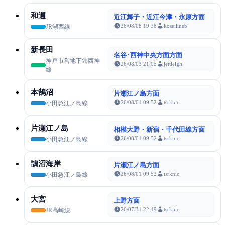
和邇
近江舞子・近江今津・永原方面
26/08/08 19:38
koseilineb
JR湖西線
新長田
名谷･西神中央方面方面
神戸市営地下鉄西神
26/08/03 21:05
jettleigh
線
本鵠沼
片瀬江ノ島方面
26/08/01 09:52
tsrknic
小田急江ノ島線
片瀬江ノ島
相模大野・新宿・千代田線方面
26/08/01 09:52
tsrknic
小田急江ノ島線
鵠沼海岸
片瀬江ノ島方面
26/08/01 09:52
tsrknic
小田急江ノ島線
大宮
上野方面
26/07/31 22:49
tsrknic
JR高崎線