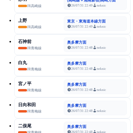
(高崎線＋湘南新宿)高崎方面
26/07/31 22:49
tsrknic
JR高崎線
上野
東京・東海道本線方面
26/07/31 22:49
tsrknic
JR高崎線
石神前
奥多摩方面
26/07/31 22:48
tsrknic
JR青梅線
白丸
奥多摩方面
26/07/31 22:48
tsrknic
JR青梅線
宮ノ平
奥多摩方面
26/07/31 22:48
tsrknic
JR青梅線
日向和田
奥多摩方面
26/07/31 22:48
tsrknic
JR青梅線
二俣尾
奥多摩方面
26/07/31 22:48
tsrknic
JR青梅線