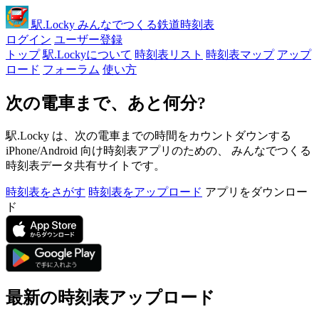
駅
.Locky
みんなでつくる鉄道時刻表
ログイン
ユーザー登録
トップ
駅.Lockyについて
時刻表リスト
時刻表マップ
アップ
ロード
フォーラム
使い方
次の電車まで、あと何分?
駅.Locky は、次の電車までの時間をカウントダウンする
iPhone/Android 向け時刻表アプリのための、 みんなでつくる
時刻表データ共有サイトです。
時刻表をさがす
時刻表をアップロード
アプリをダウンロー
ド
最新の時刻表アップロード