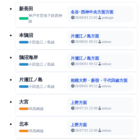
新長田
名谷･西神中央方面方面
神戸市営地下鉄西神
26/08/03 21:05
jettleigh
線
本鵠沼
片瀬江ノ島方面
26/08/01 09:52
tsrknic
小田急江ノ島線
鵠沼海岸
片瀬江ノ島方面
26/08/01 09:52
tsrknic
小田急江ノ島線
片瀬江ノ島
相模大野・新宿・千代田線方面
26/08/01 09:52
tsrknic
小田急江ノ島線
大宮
上野方面
26/07/31 22:49
tsrknic
JR高崎線
北本
上野方面
26/07/31 22:49
tsrknic
JR高崎線