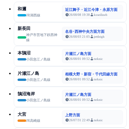
和邇
近江舞子・近江今津・永原方面
26/08/08 19:38
koseilineb
JR湖西線
新長田
名谷･西神中央方面方面
神戸市営地下鉄西神
26/08/03 21:05
jettleigh
線
本鵠沼
片瀬江ノ島方面
26/08/01 09:52
tsrknic
小田急江ノ島線
片瀬江ノ島
相模大野・新宿・千代田線方面
26/08/01 09:52
tsrknic
小田急江ノ島線
鵠沼海岸
片瀬江ノ島方面
26/08/01 09:52
tsrknic
小田急江ノ島線
大宮
上野方面
26/07/31 22:49
tsrknic
JR高崎線