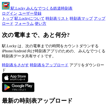
駅
.Locky
みんなでつくる鉄道時刻表
ログイン
ユーザー登録
トップ
駅.Lockyについて
時刻表リスト
時刻表マップ
アップ
ロード
フォーラム
使い方
次の電車まで、あと何分?
駅.Locky は、次の電車までの時間をカウントダウンする
iPhone/Android 向け時刻表アプリのための、 みんなでつくる
時刻表データ共有サイトです。
時刻表をさがす
時刻表をアップロード
アプリをダウンロー
ド
最新の時刻表アップロード