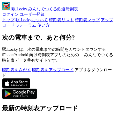
駅
.Locky
みんなでつくる鉄道時刻表
ログイン
ユーザー登録
トップ
駅.Lockyについて
時刻表リスト
時刻表マップ
アップ
ロード
フォーラム
使い方
次の電車まで、あと何分?
駅.Locky は、次の電車までの時間をカウントダウンする
iPhone/Android 向け時刻表アプリのための、 みんなでつくる
時刻表データ共有サイトです。
時刻表をさがす
時刻表をアップロード
アプリをダウンロー
ド
最新の時刻表アップロード