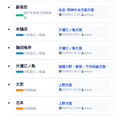
新長田
名谷･西神中央方面方面
神戸市営地下鉄西神
26/08/03 21:05
jettleigh
線
本鵠沼
片瀬江ノ島方面
26/08/01 09:52
tsrknic
小田急江ノ島線
鵠沼海岸
片瀬江ノ島方面
26/08/01 09:52
tsrknic
小田急江ノ島線
片瀬江ノ島
相模大野・新宿・千代田線方面
26/08/01 09:52
tsrknic
小田急江ノ島線
大宮
上野方面
26/07/31 22:49
tsrknic
JR高崎線
北本
上野方面
26/07/31 22:49
tsrknic
JR高崎線