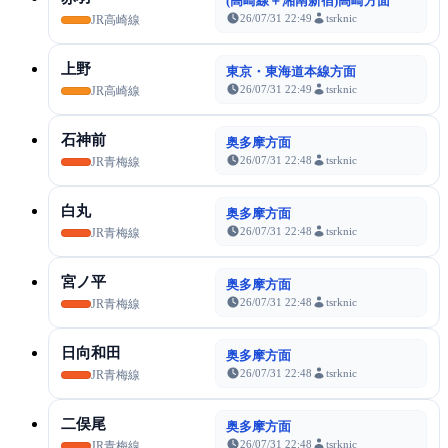
(高崎線＋湘南新宿)高崎方面
26/07/31 22:49
tsrknic
JR高崎線
上野
東京・東海道本線方面
26/07/31 22:49
tsrknic
JR高崎線
石神前
奥多摩方面
26/07/31 22:48
tsrknic
JR青梅線
白丸
奥多摩方面
26/07/31 22:48
tsrknic
JR青梅線
宮ノ平
奥多摩方面
26/07/31 22:48
tsrknic
JR青梅線
日向和田
奥多摩方面
26/07/31 22:48
tsrknic
JR青梅線
二俣尾
奥多摩方面
26/07/31 22:48
tsrknic
JR青梅線