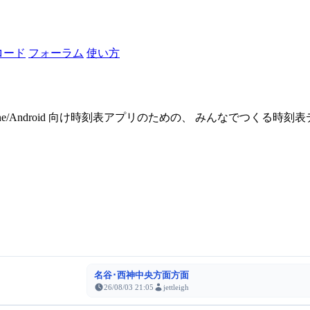
ロード
フォーラム
使い方
one/Android 向け時刻表アプリのための、 みんなでつくる時
名谷･西神中央方面方面
26/08/03 21:05
jettleigh