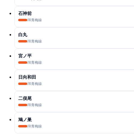
石神前
JR青梅線
白丸
JR青梅線
宮ノ平
JR青梅線
日向和田
JR青梅線
二俣尾
JR青梅線
鳩ノ巣
JR青梅線