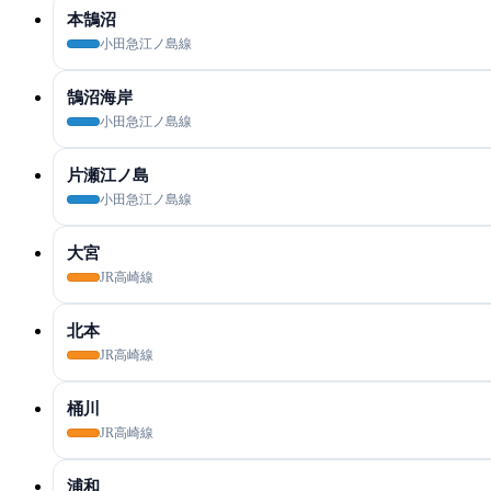
本鵠沼
小田急江ノ島線
鵠沼海岸
小田急江ノ島線
片瀬江ノ島
小田急江ノ島線
大宮
JR高崎線
北本
JR高崎線
桶川
JR高崎線
浦和