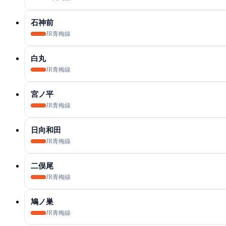
石神前
JR青梅線
白丸
JR青梅線
宮ノ平
JR青梅線
日向和田
JR青梅線
二俣尾
JR青梅線
鳩ノ巣
JR青梅線