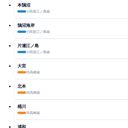
本鵠沼
小田急江ノ島線
鵠沼海岸
小田急江ノ島線
片瀬江ノ島
小田急江ノ島線
大宮
JR高崎線
北本
JR高崎線
桶川
JR高崎線
浦和