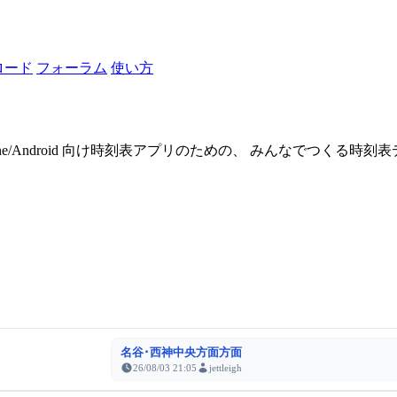
ロード
フォーラム
使い方
one/Android 向け時刻表アプリのための、 みんなでつくる時
名谷･西神中央方面方面
26/08/03 21:05
jettleigh