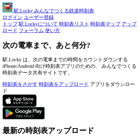
駅
.Locky
みんなでつくる鉄道時刻表
ログイン
ユーザー登録
トップ
駅.Lockyについて
時刻表リスト
時刻表マップ
アップ
ロード
フォーラム
使い方
次の電車まで、あと何分?
駅.Locky は、次の電車までの時間をカウントダウンする
iPhone/Android 向け時刻表アプリのための、 みんなでつくる
時刻表データ共有サイトです。
時刻表をさがす
時刻表をアップロード
アプリをダウンロー
ド
最新の時刻表アップロード