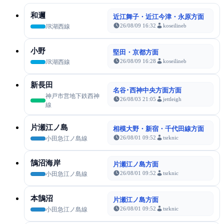
和邇
近江舞子・近江今津・永原方面
26/08/09 16:32
koseilineb
JR湖西線
小野
堅田・京都方面
26/08/09 16:28
koseilineb
JR湖西線
新長田
名谷･西神中央方面方面
神戸市営地下鉄西神
26/08/03 21:05
jettleigh
線
片瀬江ノ島
相模大野・新宿・千代田線方面
26/08/01 09:52
tsrknic
小田急江ノ島線
鵠沼海岸
片瀬江ノ島方面
26/08/01 09:52
tsrknic
小田急江ノ島線
本鵠沼
片瀬江ノ島方面
26/08/01 09:52
tsrknic
小田急江ノ島線