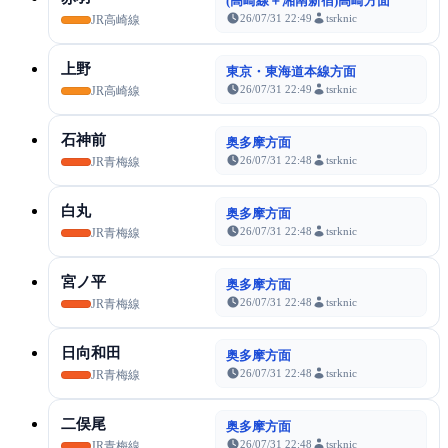
(高崎線＋湘南新宿)高崎方面
26/07/31 22:49
tsrknic
JR高崎線
上野
東京・東海道本線方面
26/07/31 22:49
tsrknic
JR高崎線
石神前
奥多摩方面
26/07/31 22:48
tsrknic
JR青梅線
白丸
奥多摩方面
26/07/31 22:48
tsrknic
JR青梅線
宮ノ平
奥多摩方面
26/07/31 22:48
tsrknic
JR青梅線
日向和田
奥多摩方面
26/07/31 22:48
tsrknic
JR青梅線
二俣尾
奥多摩方面
26/07/31 22:48
tsrknic
JR青梅線