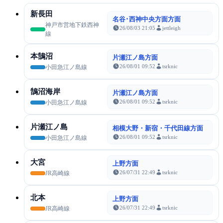
新長田
名谷･西神中央方面方面
神戸市営地下鉄西神
26/08/03 21:05
jettleigh
線
本鵠沼
片瀬江ノ島方面
26/08/01 09:52
tsrknic
小田急江ノ島線
鵠沼海岸
片瀬江ノ島方面
26/08/01 09:52
tsrknic
小田急江ノ島線
片瀬江ノ島
相模大野・新宿・千代田線方面
26/08/01 09:52
tsrknic
小田急江ノ島線
大宮
上野方面
26/07/31 22:49
tsrknic
JR高崎線
北本
上野方面
26/07/31 22:49
tsrknic
JR高崎線