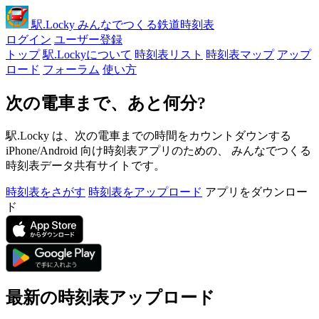
駅
.Locky
みんなでつくる鉄道時刻表
ログイン
ユーザー登録
トップ
駅.Lockyについて
時刻表リスト
時刻表マップ
アップ
ロード
フォーラム
使い方
次の電車まで、あと何分?
駅.Locky は、次の電車までの時間をカウントダウンする
iPhone/Android 向け時刻表アプリのための、 みんなでつくる
時刻表データ共有サイトです。
時刻表をさがす
時刻表をアップロード
アプリをダウンロー
ド
最新の時刻表アップロード