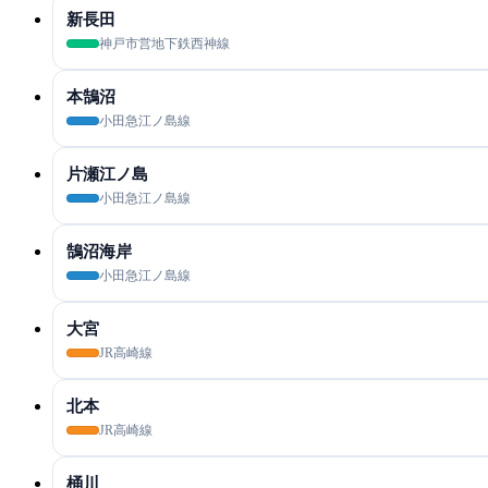
新長田
神戸市営地下鉄西神線
本鵠沼
小田急江ノ島線
片瀬江ノ島
小田急江ノ島線
鵠沼海岸
小田急江ノ島線
大宮
JR高崎線
北本
JR高崎線
桶川