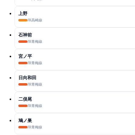
上野
JR高崎線
石神前
JR青梅線
宮ノ平
JR青梅線
日向和田
JR青梅線
二俣尾
JR青梅線
鳩ノ巣
JR青梅線