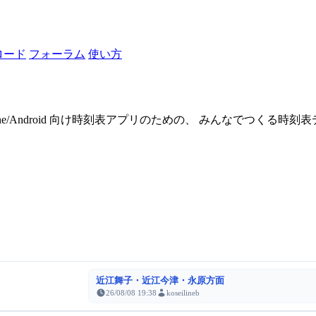
ロード
フォーラム
使い方
one/Android 向け時刻表アプリのための、 みんなでつくる時
近江舞子・近江今津・永原方面
26/08/08 19:38
koseilineb