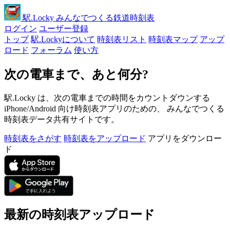
駅
.Locky
みんなでつくる鉄道時刻表
ログイン
ユーザー登録
トップ
駅.Lockyについて
時刻表リスト
時刻表マップ
アップ
ロード
フォーラム
使い方
次の電車まで、あと何分?
駅.Locky は、次の電車までの時間をカウントダウンする
iPhone/Android 向け時刻表アプリのための、 みんなでつくる
時刻表データ共有サイトです。
時刻表をさがす
時刻表をアップロード
アプリをダウンロー
ド
最新の時刻表アップロード