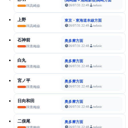
(高崎線＋湘南新宿)高崎方面
26/07/31 22:49
tsrknic
JR高崎線
上野
東京・東海道本線方面
26/07/31 22:49
tsrknic
JR高崎線
石神前
奥多摩方面
26/07/31 22:48
tsrknic
JR青梅線
白丸
奥多摩方面
26/07/31 22:48
tsrknic
JR青梅線
宮ノ平
奥多摩方面
26/07/31 22:48
tsrknic
JR青梅線
日向和田
奥多摩方面
26/07/31 22:48
tsrknic
JR青梅線
二俣尾
奥多摩方面
26/07/31 22:48
tsrknic
JR青梅線