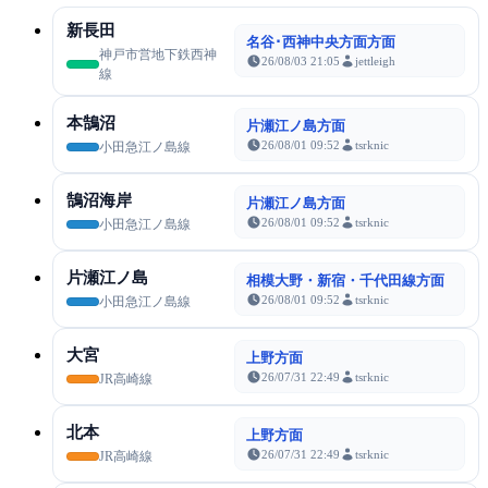
新長田
名谷･西神中央方面方面
神戸市営地下鉄西神
26/08/03 21:05
jettleigh
線
本鵠沼
片瀬江ノ島方面
26/08/01 09:52
tsrknic
小田急江ノ島線
鵠沼海岸
片瀬江ノ島方面
26/08/01 09:52
tsrknic
小田急江ノ島線
片瀬江ノ島
相模大野・新宿・千代田線方面
26/08/01 09:52
tsrknic
小田急江ノ島線
大宮
上野方面
26/07/31 22:49
tsrknic
JR高崎線
北本
上野方面
26/07/31 22:49
tsrknic
JR高崎線