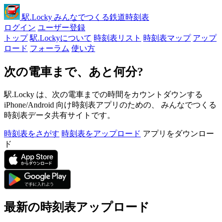
駅
.Locky
みんなでつくる鉄道時刻表
ログイン
ユーザー登録
トップ
駅.Lockyについて
時刻表リスト
時刻表マップ
アップ
ロード
フォーラム
使い方
次の電車まで、あと何分?
駅.Locky は、次の電車までの時間をカウントダウンする
iPhone/Android 向け時刻表アプリのための、 みんなでつくる
時刻表データ共有サイトです。
時刻表をさがす
時刻表をアップロード
アプリをダウンロー
ド
最新の時刻表アップロード