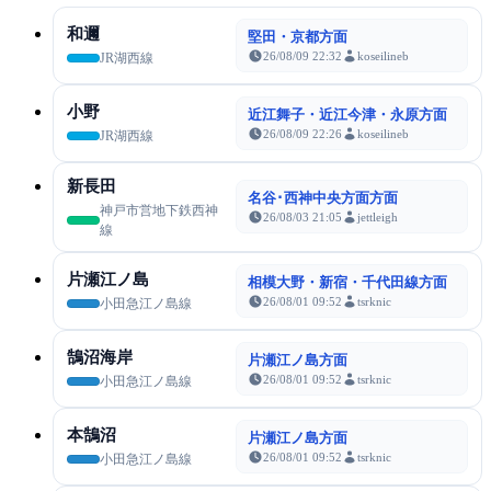
和邇
堅田・京都方面
26/08/09 22:32
koseilineb
JR湖西線
小野
近江舞子・近江今津・永原方面
26/08/09 22:26
koseilineb
JR湖西線
新長田
名谷･西神中央方面方面
神戸市営地下鉄西神
26/08/03 21:05
jettleigh
線
片瀬江ノ島
相模大野・新宿・千代田線方面
26/08/01 09:52
tsrknic
小田急江ノ島線
鵠沼海岸
片瀬江ノ島方面
26/08/01 09:52
tsrknic
小田急江ノ島線
本鵠沼
片瀬江ノ島方面
26/08/01 09:52
tsrknic
小田急江ノ島線