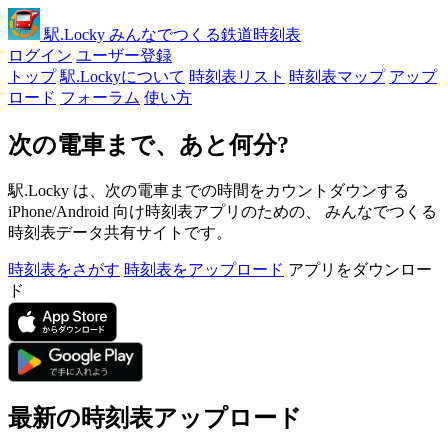
駅
.Locky
みんなでつくる鉄道時刻表
ログイン
ユーザー登録
トップ
駅.Lockyについて
時刻表リスト
時刻表マップ
アップ
ロード
フォーラム
使い方
次の電車まで、あと何分?
駅.Locky は、次の電車までの時間をカウントダウンする
iPhone/Android 向け時刻表アプリのための、 みんなでつくる
時刻表データ共有サイトです。
時刻表をさがす
時刻表をアップロード
アプリをダウンロー
ド
最新の時刻表アップロード