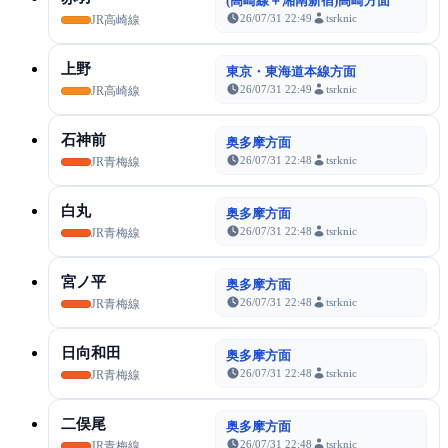
(高崎線＋湘南新宿)高崎方面
26/07/31 22:49
tsrknic
JR高崎線
上野
東京・東海道本線方面
26/07/31 22:49
tsrknic
JR高崎線
石神前
奥多摩方面
26/07/31 22:48
tsrknic
JR青梅線
白丸
奥多摩方面
26/07/31 22:48
tsrknic
JR青梅線
宮ノ平
奥多摩方面
26/07/31 22:48
tsrknic
JR青梅線
日向和田
奥多摩方面
26/07/31 22:48
tsrknic
JR青梅線
二俣尾
奥多摩方面
26/07/31 22:48
tsrknic
JR青梅線