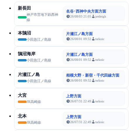
新長田
名谷･西神中央方面方面
神戸市営地下鉄西神
26/08/03 21:05
jettleigh
線
本鵠沼
片瀬江ノ島方面
26/08/01 09:52
tsrknic
小田急江ノ島線
鵠沼海岸
片瀬江ノ島方面
26/08/01 09:52
tsrknic
小田急江ノ島線
片瀬江ノ島
相模大野・新宿・千代田線方面
26/08/01 09:52
tsrknic
小田急江ノ島線
大宮
上野方面
26/07/31 22:49
tsrknic
JR高崎線
北本
上野方面
26/07/31 22:49
tsrknic
JR高崎線