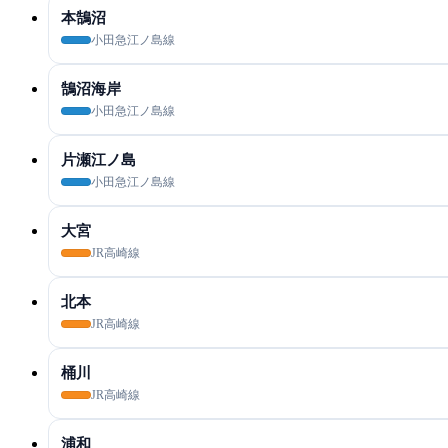
本鵠沼
小田急江ノ島線
鵠沼海岸
小田急江ノ島線
片瀬江ノ島
小田急江ノ島線
大宮
JR高崎線
北本
JR高崎線
桶川
JR高崎線
浦和