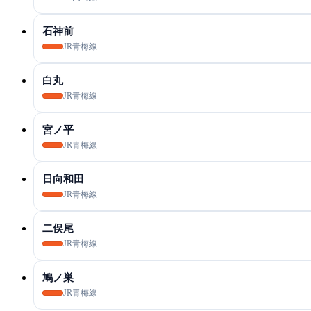
石神前
JR青梅線
白丸
JR青梅線
宮ノ平
JR青梅線
日向和田
JR青梅線
二俣尾
JR青梅線
鳩ノ巣
JR青梅線