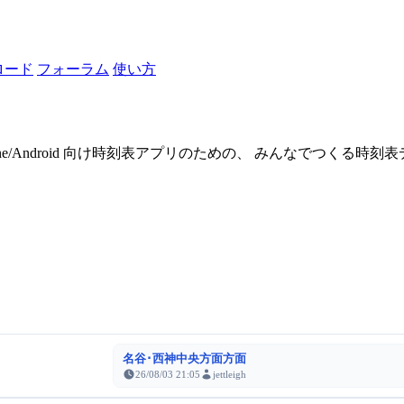
ロード
フォーラム
使い方
one/Android 向け時刻表アプリのための、 みんなでつくる時
名谷･西神中央方面方面
26/08/03 21:05
jettleigh