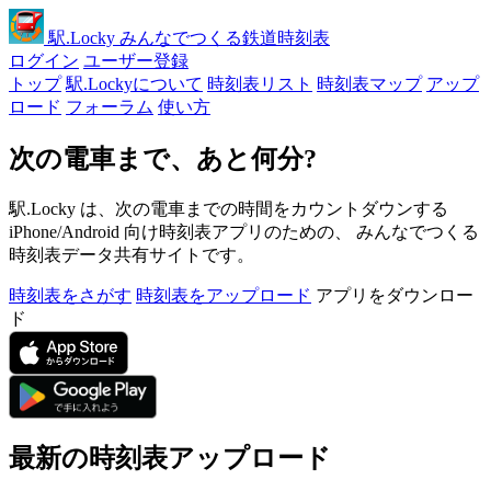
駅
.Locky
みんなでつくる鉄道時刻表
ログイン
ユーザー登録
トップ
駅.Lockyについて
時刻表リスト
時刻表マップ
アップ
ロード
フォーラム
使い方
次の電車まで、あと何分?
駅.Locky は、次の電車までの時間をカウントダウンする
iPhone/Android 向け時刻表アプリのための、 みんなでつくる
時刻表データ共有サイトです。
時刻表をさがす
時刻表をアップロード
アプリをダウンロー
ド
最新の時刻表アップロード