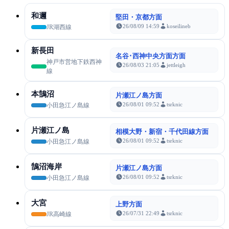
和邇
堅田・京都方面
26/08/09 14:59
koseilineb
JR湖西線
新長田
名谷･西神中央方面方面
神戸市営地下鉄西神
26/08/03 21:05
jettleigh
線
本鵠沼
片瀬江ノ島方面
26/08/01 09:52
tsrknic
小田急江ノ島線
片瀬江ノ島
相模大野・新宿・千代田線方面
26/08/01 09:52
tsrknic
小田急江ノ島線
鵠沼海岸
片瀬江ノ島方面
26/08/01 09:52
tsrknic
小田急江ノ島線
大宮
上野方面
26/07/31 22:49
tsrknic
JR高崎線