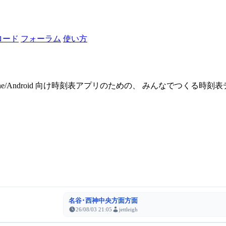
ロード
フォーラム
使い方
one/Android 向け時刻表アプリのための、 みんなでつくる時
名谷･西神中央方面方面
26/08/03 21:05
jettleigh