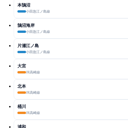
本鵠沼
小田急江ノ島線
鵠沼海岸
小田急江ノ島線
片瀬江ノ島
小田急江ノ島線
大宮
JR高崎線
北本
JR高崎線
桶川
JR高崎線
浦和