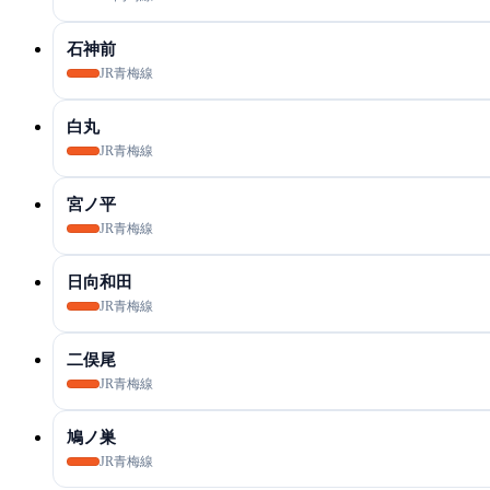
石神前
JR青梅線
白丸
JR青梅線
宮ノ平
JR青梅線
日向和田
JR青梅線
二俣尾
JR青梅線
鳩ノ巣
JR青梅線