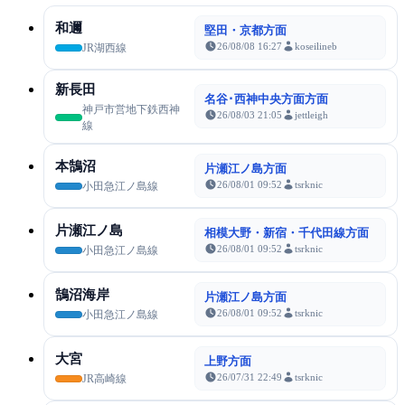
和邇
堅田・京都方面
26/08/08 16:27
koseilineb
JR湖西線
新長田
名谷･西神中央方面方面
神戸市営地下鉄西神
26/08/03 21:05
jettleigh
線
本鵠沼
片瀬江ノ島方面
26/08/01 09:52
tsrknic
小田急江ノ島線
片瀬江ノ島
相模大野・新宿・千代田線方面
26/08/01 09:52
tsrknic
小田急江ノ島線
鵠沼海岸
片瀬江ノ島方面
26/08/01 09:52
tsrknic
小田急江ノ島線
大宮
上野方面
26/07/31 22:49
tsrknic
JR高崎線