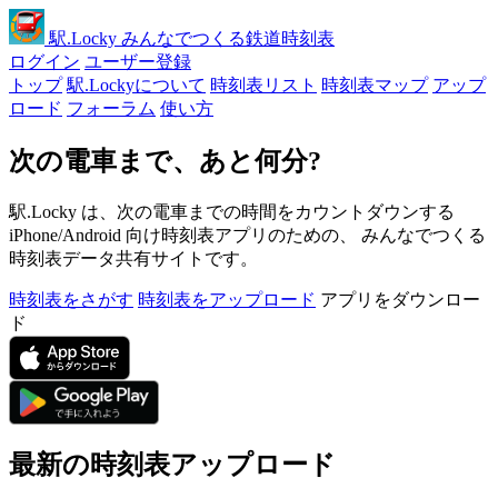
駅
.Locky
みんなでつくる鉄道時刻表
ログイン
ユーザー登録
トップ
駅.Lockyについて
時刻表リスト
時刻表マップ
アップ
ロード
フォーラム
使い方
次の電車まで、あと何分?
駅.Locky は、次の電車までの時間をカウントダウンする
iPhone/Android 向け時刻表アプリのための、 みんなでつくる
時刻表データ共有サイトです。
時刻表をさがす
時刻表をアップロード
アプリをダウンロー
ド
最新の時刻表アップロード