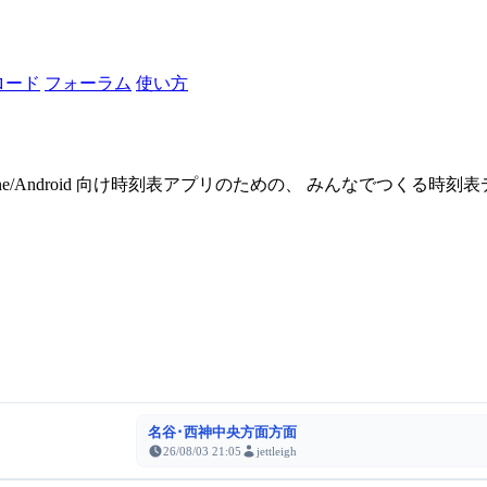
ロード
フォーラム
使い方
one/Android 向け時刻表アプリのための、 みんなでつくる時
名谷･西神中央方面方面
26/08/03 21:05
jettleigh