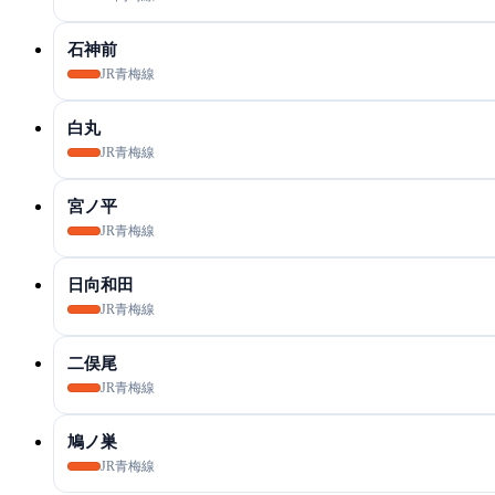
石神前
JR青梅線
白丸
JR青梅線
宮ノ平
JR青梅線
日向和田
JR青梅線
二俣尾
JR青梅線
鳩ノ巣
JR青梅線