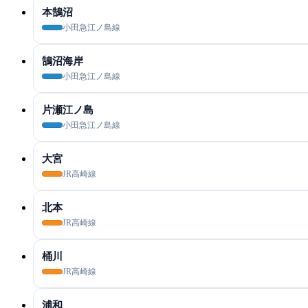
本鵠沼
小田急江ノ島線
鵠沼海岸
小田急江ノ島線
片瀬江ノ島
小田急江ノ島線
大宮
JR高崎線
北本
JR高崎線
桶川
JR高崎線
浦和