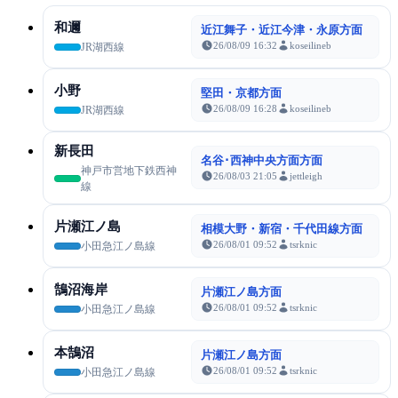
和邇
近江舞子・近江今津・永原方面
26/08/09 16:32
koseilineb
JR湖西線
小野
堅田・京都方面
26/08/09 16:28
koseilineb
JR湖西線
新長田
名谷･西神中央方面方面
神戸市営地下鉄西神
26/08/03 21:05
jettleigh
線
片瀬江ノ島
相模大野・新宿・千代田線方面
26/08/01 09:52
tsrknic
小田急江ノ島線
鵠沼海岸
片瀬江ノ島方面
26/08/01 09:52
tsrknic
小田急江ノ島線
本鵠沼
片瀬江ノ島方面
26/08/01 09:52
tsrknic
小田急江ノ島線