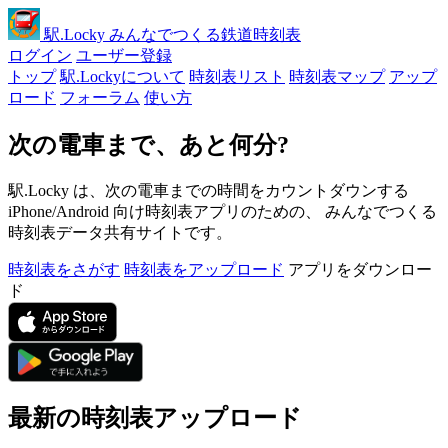
駅
.Locky
みんなでつくる鉄道時刻表
ログイン
ユーザー登録
トップ
駅.Lockyについて
時刻表リスト
時刻表マップ
アップ
ロード
フォーラム
使い方
次の電車まで、あと何分?
駅.Locky は、次の電車までの時間をカウントダウンする
iPhone/Android 向け時刻表アプリのための、 みんなでつくる
時刻表データ共有サイトです。
時刻表をさがす
時刻表をアップロード
アプリをダウンロー
ド
最新の時刻表アップロード