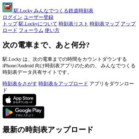
駅
.Locky
みんなでつくる鉄道時刻表
ログイン
ユーザー登録
トップ
駅.Lockyについて
時刻表リスト
時刻表マップ
アップ
ロード
フォーラム
使い方
次の電車まで、あと何分?
駅.Locky は、次の電車までの時間をカウントダウンする
iPhone/Android 向け時刻表アプリのための、 みんなでつくる
時刻表データ共有サイトです。
時刻表をさがす
時刻表をアップロード
アプリをダウンロー
ド
最新の時刻表アップロード