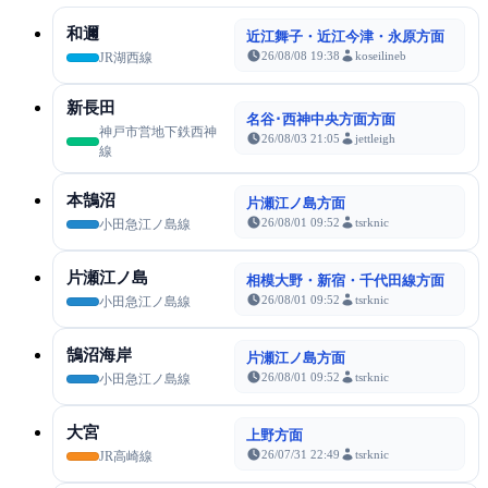
和邇
近江舞子・近江今津・永原方面
26/08/08 19:38
koseilineb
JR湖西線
新長田
名谷･西神中央方面方面
神戸市営地下鉄西神
26/08/03 21:05
jettleigh
線
本鵠沼
片瀬江ノ島方面
26/08/01 09:52
tsrknic
小田急江ノ島線
片瀬江ノ島
相模大野・新宿・千代田線方面
26/08/01 09:52
tsrknic
小田急江ノ島線
鵠沼海岸
片瀬江ノ島方面
26/08/01 09:52
tsrknic
小田急江ノ島線
大宮
上野方面
26/07/31 22:49
tsrknic
JR高崎線