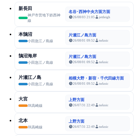
新長田
名谷･西神中央方面方面
神戸市営地下鉄西神
26/08/03 21:05
jettleigh
線
本鵠沼
片瀬江ノ島方面
26/08/01 09:52
tsrknic
小田急江ノ島線
鵠沼海岸
片瀬江ノ島方面
26/08/01 09:52
tsrknic
小田急江ノ島線
片瀬江ノ島
相模大野・新宿・千代田線方面
26/08/01 09:52
tsrknic
小田急江ノ島線
大宮
上野方面
26/07/31 22:49
tsrknic
JR高崎線
北本
上野方面
26/07/31 22:49
tsrknic
JR高崎線