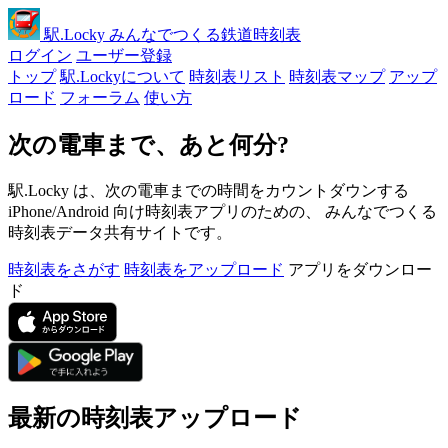
駅
.Locky
みんなでつくる鉄道時刻表
ログイン
ユーザー登録
トップ
駅.Lockyについて
時刻表リスト
時刻表マップ
アップ
ロード
フォーラム
使い方
次の電車まで、あと何分?
駅.Locky は、次の電車までの時間をカウントダウンする
iPhone/Android 向け時刻表アプリのための、 みんなでつくる
時刻表データ共有サイトです。
時刻表をさがす
時刻表をアップロード
アプリをダウンロー
ド
最新の時刻表アップロード