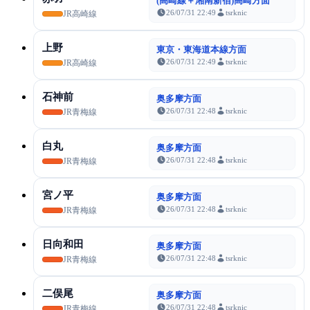
(高崎線＋湘南新宿)高崎方面
26/07/31 22:49
tsrknic
JR高崎線
上野
東京・東海道本線方面
26/07/31 22:49
tsrknic
JR高崎線
石神前
奥多摩方面
26/07/31 22:48
tsrknic
JR青梅線
白丸
奥多摩方面
26/07/31 22:48
tsrknic
JR青梅線
宮ノ平
奥多摩方面
26/07/31 22:48
tsrknic
JR青梅線
日向和田
奥多摩方面
26/07/31 22:48
tsrknic
JR青梅線
二俣尾
奥多摩方面
26/07/31 22:48
tsrknic
JR青梅線