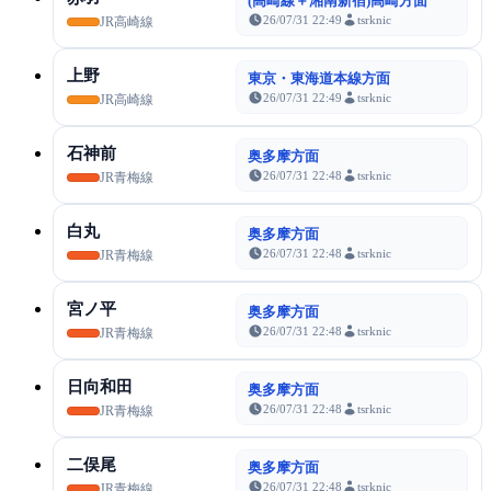
(高崎線＋湘南新宿)高崎方面
26/07/31 22:49
tsrknic
JR高崎線
上野
東京・東海道本線方面
26/07/31 22:49
tsrknic
JR高崎線
石神前
奥多摩方面
26/07/31 22:48
tsrknic
JR青梅線
白丸
奥多摩方面
26/07/31 22:48
tsrknic
JR青梅線
宮ノ平
奥多摩方面
26/07/31 22:48
tsrknic
JR青梅線
日向和田
奥多摩方面
26/07/31 22:48
tsrknic
JR青梅線
二俣尾
奥多摩方面
26/07/31 22:48
tsrknic
JR青梅線