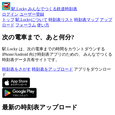
駅
.Locky
みんなでつくる鉄道時刻表
ログイン
ユーザー登録
トップ
駅.Lockyについて
時刻表リスト
時刻表マップ
アップ
ロード
フォーラム
使い方
次の電車まで、あと何分?
駅.Locky は、次の電車までの時間をカウントダウンする
iPhone/Android 向け時刻表アプリのための、 みんなでつくる
時刻表データ共有サイトです。
時刻表をさがす
時刻表をアップロード
アプリをダウンロー
ド
最新の時刻表アップロード