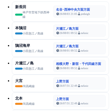
新長田
名谷･西神中央方面方面
神戸市営地下鉄西神
26/08/03 21:05
jettleigh
線
本鵠沼
片瀬江ノ島方面
26/08/01 09:52
tsrknic
小田急江ノ島線
鵠沼海岸
片瀬江ノ島方面
26/08/01 09:52
tsrknic
小田急江ノ島線
片瀬江ノ島
相模大野・新宿・千代田線方面
26/08/01 09:52
tsrknic
小田急江ノ島線
大宮
上野方面
26/07/31 22:49
tsrknic
JR高崎線
北本
上野方面
26/07/31 22:49
tsrknic
JR高崎線