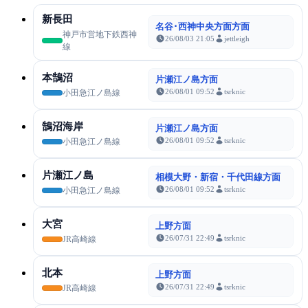
新長田
名谷･西神中央方面方面
神戸市営地下鉄西神
26/08/03 21:05
jettleigh
線
本鵠沼
片瀬江ノ島方面
26/08/01 09:52
tsrknic
小田急江ノ島線
鵠沼海岸
片瀬江ノ島方面
26/08/01 09:52
tsrknic
小田急江ノ島線
片瀬江ノ島
相模大野・新宿・千代田線方面
26/08/01 09:52
tsrknic
小田急江ノ島線
大宮
上野方面
26/07/31 22:49
tsrknic
JR高崎線
北本
上野方面
26/07/31 22:49
tsrknic
JR高崎線