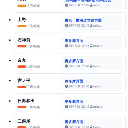
(高崎線＋湘南新宿)高崎方面
26/07/31 22:49
tsrknic
JR高崎線
上野
東京・東海道本線方面
26/07/31 22:49
tsrknic
JR高崎線
石神前
奥多摩方面
26/07/31 22:48
tsrknic
JR青梅線
白丸
奥多摩方面
26/07/31 22:48
tsrknic
JR青梅線
宮ノ平
奥多摩方面
26/07/31 22:48
tsrknic
JR青梅線
日向和田
奥多摩方面
26/07/31 22:48
tsrknic
JR青梅線
二俣尾
奥多摩方面
26/07/31 22:48
tsrknic
JR青梅線