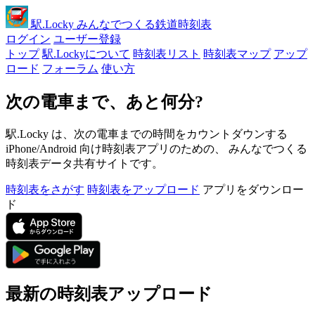
駅
.Locky
みんなでつくる鉄道時刻表
ログイン
ユーザー登録
トップ
駅.Lockyについて
時刻表リスト
時刻表マップ
アップ
ロード
フォーラム
使い方
次の電車まで、あと何分?
駅.Locky は、次の電車までの時間をカウントダウンする
iPhone/Android 向け時刻表アプリのための、 みんなでつくる
時刻表データ共有サイトです。
時刻表をさがす
時刻表をアップロード
アプリをダウンロー
ド
最新の時刻表アップロード