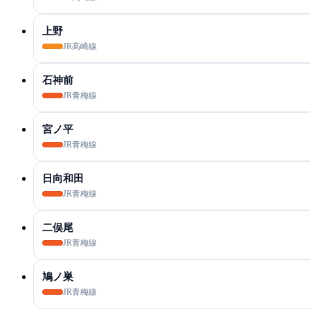
上野
JR高崎線
石神前
JR青梅線
宮ノ平
JR青梅線
日向和田
JR青梅線
二俣尾
JR青梅線
鳩ノ巣
JR青梅線