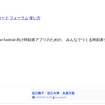
ロード
フォーラム
使い方
one/Android 向け時刻表アプリのための、 みんなでつくる時
近江舞子・近江今津・永原方面
26/08/08 19:38
koseilineb