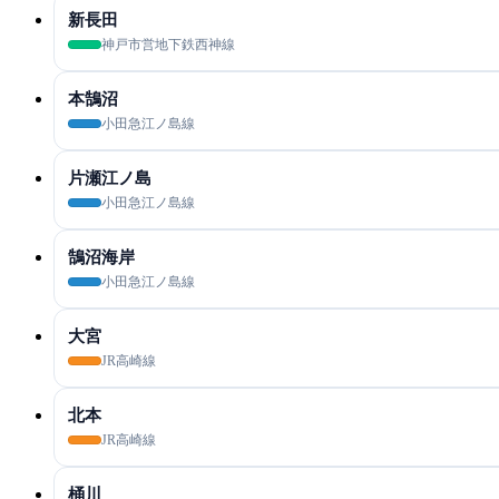
新長田
神戸市営地下鉄西神線
本鵠沼
小田急江ノ島線
片瀬江ノ島
小田急江ノ島線
鵠沼海岸
小田急江ノ島線
大宮
JR高崎線
北本
JR高崎線
桶川