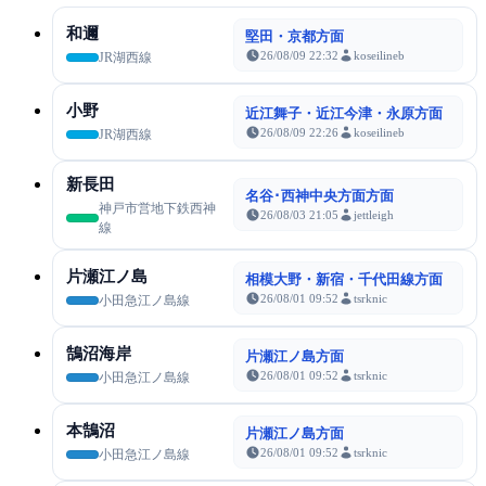
和邇
堅田・京都方面
26/08/09 22:32
koseilineb
JR湖西線
小野
近江舞子・近江今津・永原方面
26/08/09 22:26
koseilineb
JR湖西線
新長田
名谷･西神中央方面方面
神戸市営地下鉄西神
26/08/03 21:05
jettleigh
線
片瀬江ノ島
相模大野・新宿・千代田線方面
26/08/01 09:52
tsrknic
小田急江ノ島線
鵠沼海岸
片瀬江ノ島方面
26/08/01 09:52
tsrknic
小田急江ノ島線
本鵠沼
片瀬江ノ島方面
26/08/01 09:52
tsrknic
小田急江ノ島線