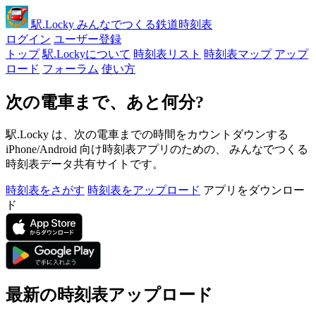
駅
.Locky
みんなでつくる鉄道時刻表
ログイン
ユーザー登録
トップ
駅.Lockyについて
時刻表リスト
時刻表マップ
アップ
ロード
フォーラム
使い方
次の電車まで、あと何分?
駅.Locky は、次の電車までの時間をカウントダウンする
iPhone/Android 向け時刻表アプリのための、 みんなでつくる
時刻表データ共有サイトです。
時刻表をさがす
時刻表をアップロード
アプリをダウンロー
ド
最新の時刻表アップロード