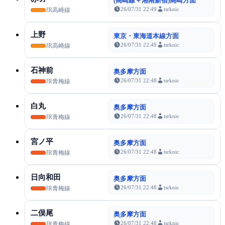
(高崎線＋湘南新宿)高崎方面
26/07/31 22:49
tsrknic
JR高崎線
上野
東京・東海道本線方面
26/07/31 22:49
tsrknic
JR高崎線
石神前
奥多摩方面
26/07/31 22:48
tsrknic
JR青梅線
白丸
奥多摩方面
26/07/31 22:48
tsrknic
JR青梅線
宮ノ平
奥多摩方面
26/07/31 22:48
tsrknic
JR青梅線
日向和田
奥多摩方面
26/07/31 22:48
tsrknic
JR青梅線
二俣尾
奥多摩方面
26/07/31 22:48
tsrknic
JR青梅線