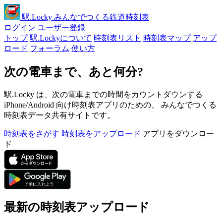
駅
.Locky
みんなでつくる鉄道時刻表
ログイン
ユーザー登録
トップ
駅.Lockyについて
時刻表リスト
時刻表マップ
アップ
ロード
フォーラム
使い方
次の電車まで、あと何分?
駅.Locky は、次の電車までの時間をカウントダウンする
iPhone/Android 向け時刻表アプリのための、 みんなでつくる
時刻表データ共有サイトです。
時刻表をさがす
時刻表をアップロード
アプリをダウンロー
ド
最新の時刻表アップロード