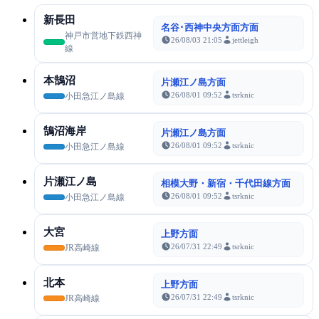
新長田
名谷･西神中央方面方面
神戸市営地下鉄西神
26/08/03 21:05
jettleigh
線
本鵠沼
片瀬江ノ島方面
26/08/01 09:52
tsrknic
小田急江ノ島線
鵠沼海岸
片瀬江ノ島方面
26/08/01 09:52
tsrknic
小田急江ノ島線
片瀬江ノ島
相模大野・新宿・千代田線方面
26/08/01 09:52
tsrknic
小田急江ノ島線
大宮
上野方面
26/07/31 22:49
tsrknic
JR高崎線
北本
上野方面
26/07/31 22:49
tsrknic
JR高崎線