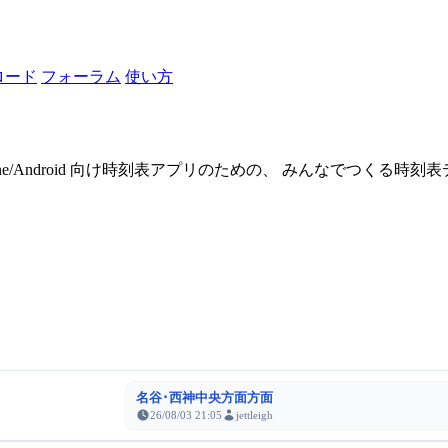
ロード
フォーラム
使い方
one/Android 向け時刻表アプリのための、 みんなでつくる時
名谷･西神中央方面方面
26/08/03 21:05
jettleigh