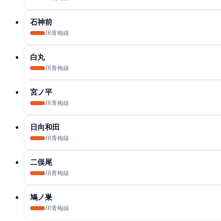
石神前
JR青梅線
白丸
JR青梅線
宮ノ平
JR青梅線
日向和田
JR青梅線
二俣尾
JR青梅線
鳩ノ巣
JR青梅線