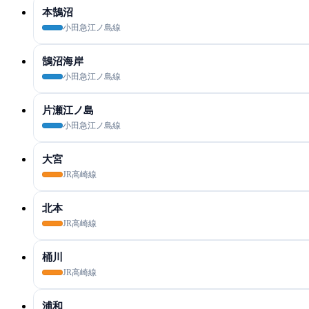
本鵠沼
小田急江ノ島線
鵠沼海岸
小田急江ノ島線
片瀬江ノ島
小田急江ノ島線
大宮
JR高崎線
北本
JR高崎線
桶川
JR高崎線
浦和