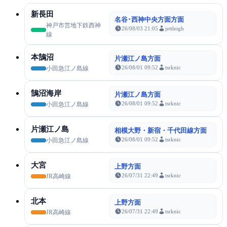
新長田
名谷･西神中央方面方面
神戸市営地下鉄西神
26/08/03 21:05
jettleigh
線
本鵠沼
片瀬江ノ島方面
26/08/01 09:52
tsrknic
小田急江ノ島線
鵠沼海岸
片瀬江ノ島方面
26/08/01 09:52
tsrknic
小田急江ノ島線
片瀬江ノ島
相模大野・新宿・千代田線方面
26/08/01 09:52
tsrknic
小田急江ノ島線
大宮
上野方面
26/07/31 22:49
tsrknic
JR高崎線
北本
上野方面
26/07/31 22:49
tsrknic
JR高崎線