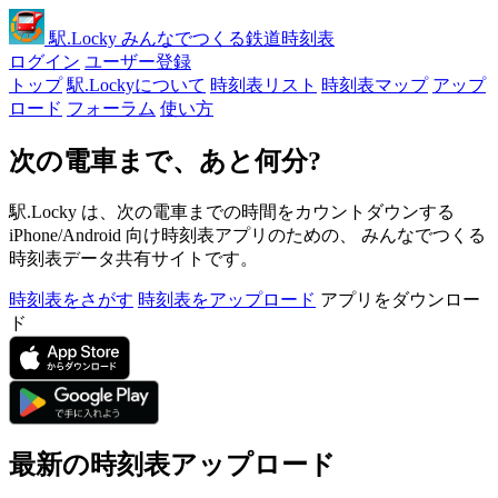
駅
.Locky
みんなでつくる鉄道時刻表
ログイン
ユーザー登録
トップ
駅.Lockyについて
時刻表リスト
時刻表マップ
アップ
ロード
フォーラム
使い方
次の電車まで、あと何分?
駅.Locky は、次の電車までの時間をカウントダウンする
iPhone/Android 向け時刻表アプリのための、 みんなでつくる
時刻表データ共有サイトです。
時刻表をさがす
時刻表をアップロード
アプリをダウンロー
ド
最新の時刻表アップロード