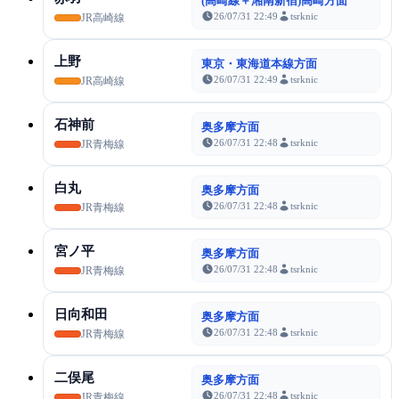
(高崎線＋湘南新宿)高崎方面
26/07/31 22:49
tsrknic
JR高崎線
上野
東京・東海道本線方面
26/07/31 22:49
tsrknic
JR高崎線
石神前
奥多摩方面
26/07/31 22:48
tsrknic
JR青梅線
白丸
奥多摩方面
26/07/31 22:48
tsrknic
JR青梅線
宮ノ平
奥多摩方面
26/07/31 22:48
tsrknic
JR青梅線
日向和田
奥多摩方面
26/07/31 22:48
tsrknic
JR青梅線
二俣尾
奥多摩方面
26/07/31 22:48
tsrknic
JR青梅線