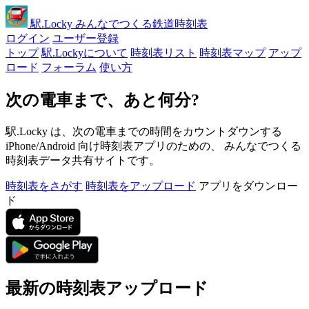
駅
.Locky
みんなでつくる鉄道時刻表
ログイン
ユーザー登録
トップ
駅.Lockyについて
時刻表リスト
時刻表マップ
アップ
ロード
フォーラム
使い方
次の電車まで、あと何分?
駅.Locky は、次の電車までの時間をカウントダウンする
iPhone/Android 向け時刻表アプリのための、 みんなでつくる
時刻表データ共有サイトです。
時刻表をさがす
時刻表をアップロード
アプリをダウンロー
ド
最新の時刻表アップロード