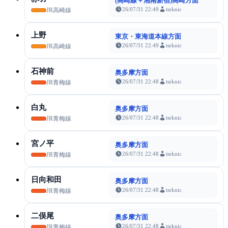
(高崎線＋湘南新宿)高崎方面
26/07/31 22:49
tsrknic
JR高崎線
上野
東京・東海道本線方面
26/07/31 22:49
tsrknic
JR高崎線
石神前
奥多摩方面
26/07/31 22:48
tsrknic
JR青梅線
白丸
奥多摩方面
26/07/31 22:48
tsrknic
JR青梅線
宮ノ平
奥多摩方面
26/07/31 22:48
tsrknic
JR青梅線
日向和田
奥多摩方面
26/07/31 22:48
tsrknic
JR青梅線
二俣尾
奥多摩方面
26/07/31 22:48
tsrknic
JR青梅線