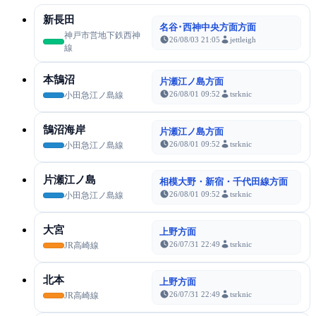
新長田
名谷･西神中央方面方面
神戸市営地下鉄西神
26/08/03 21:05
jettleigh
線
本鵠沼
片瀬江ノ島方面
26/08/01 09:52
tsrknic
小田急江ノ島線
鵠沼海岸
片瀬江ノ島方面
26/08/01 09:52
tsrknic
小田急江ノ島線
片瀬江ノ島
相模大野・新宿・千代田線方面
26/08/01 09:52
tsrknic
小田急江ノ島線
大宮
上野方面
26/07/31 22:49
tsrknic
JR高崎線
北本
上野方面
26/07/31 22:49
tsrknic
JR高崎線