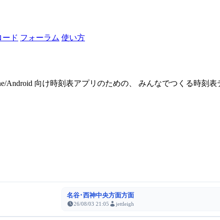
ロード
フォーラム
使い方
one/Android 向け時刻表アプリのための、 みんなでつくる時
名谷･西神中央方面方面
26/08/03 21:05
jettleigh