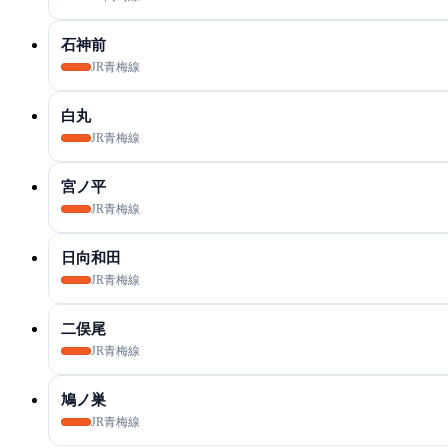
石神前
JR青梅線
白丸
JR青梅線
宮ノ平
JR青梅線
日向和田
JR青梅線
二俣尾
JR青梅線
鳩ノ巣
JR青梅線