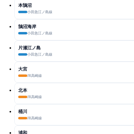
本鵠沼
小田急江ノ島線
鵠沼海岸
小田急江ノ島線
片瀬江ノ島
小田急江ノ島線
大宮
JR高崎線
北本
JR高崎線
桶川
JR高崎線
浦和