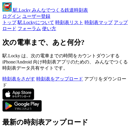
駅
.Locky
みんなでつくる鉄道時刻表
ログイン
ユーザー登録
トップ
駅.Lockyについて
時刻表リスト
時刻表マップ
アップ
ロード
フォーラム
使い方
次の電車まで、あと何分?
駅.Locky は、次の電車までの時間をカウントダウンする
iPhone/Android 向け時刻表アプリのための、 みんなでつくる
時刻表データ共有サイトです。
時刻表をさがす
時刻表をアップロード
アプリをダウンロー
ド
最新の時刻表アップロード