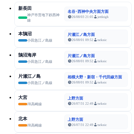
新長田
名谷･西神中央方面方面
神戸市営地下鉄西神
26/08/03 21:05
jettleigh
線
本鵠沼
片瀬江ノ島方面
26/08/01 09:52
tsrknic
小田急江ノ島線
鵠沼海岸
片瀬江ノ島方面
26/08/01 09:52
tsrknic
小田急江ノ島線
片瀬江ノ島
相模大野・新宿・千代田線方面
26/08/01 09:52
tsrknic
小田急江ノ島線
大宮
上野方面
26/07/31 22:49
tsrknic
JR高崎線
北本
上野方面
26/07/31 22:49
tsrknic
JR高崎線