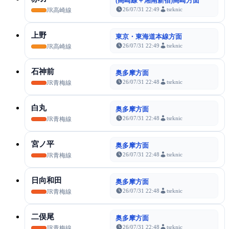
(高崎線＋湘南新宿)高崎方面
26/07/31 22:49
tsrknic
JR高崎線
上野
東京・東海道本線方面
26/07/31 22:49
tsrknic
JR高崎線
石神前
奥多摩方面
26/07/31 22:48
tsrknic
JR青梅線
白丸
奥多摩方面
26/07/31 22:48
tsrknic
JR青梅線
宮ノ平
奥多摩方面
26/07/31 22:48
tsrknic
JR青梅線
日向和田
奥多摩方面
26/07/31 22:48
tsrknic
JR青梅線
二俣尾
奥多摩方面
26/07/31 22:48
tsrknic
JR青梅線