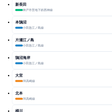
新長田
神戸市営地下鉄西神線
本鵠沼
小田急江ノ島線
片瀬江ノ島
小田急江ノ島線
鵠沼海岸
小田急江ノ島線
大宮
JR高崎線
北本
JR高崎線
桶川