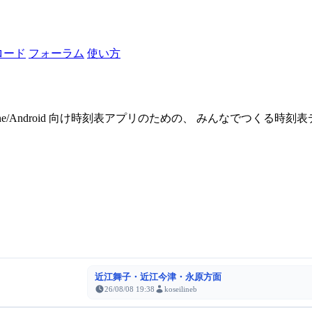
ロード
フォーラム
使い方
one/Android 向け時刻表アプリのための、 みんなでつくる時
近江舞子・近江今津・永原方面
26/08/08 19:38
koseilineb