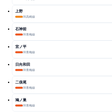
上野
JR高崎線
石神前
JR青梅線
宮ノ平
JR青梅線
日向和田
JR青梅線
二俣尾
JR青梅線
鳩ノ巣
JR青梅線