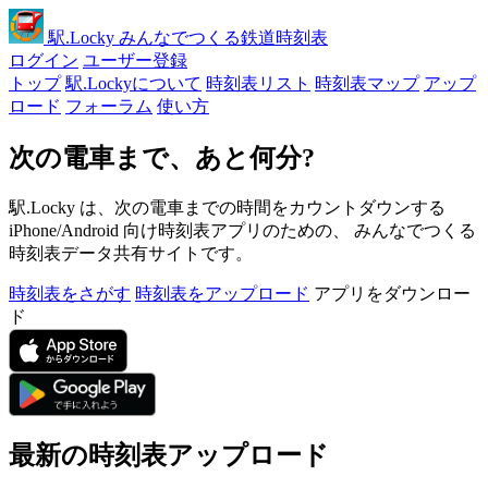
駅
.Locky
みんなでつくる鉄道時刻表
ログイン
ユーザー登録
トップ
駅.Lockyについて
時刻表リスト
時刻表マップ
アップ
ロード
フォーラム
使い方
次の電車まで、あと何分?
駅.Locky は、次の電車までの時間をカウントダウンする
iPhone/Android 向け時刻表アプリのための、 みんなでつくる
時刻表データ共有サイトです。
時刻表をさがす
時刻表をアップロード
アプリをダウンロー
ド
最新の時刻表アップロード