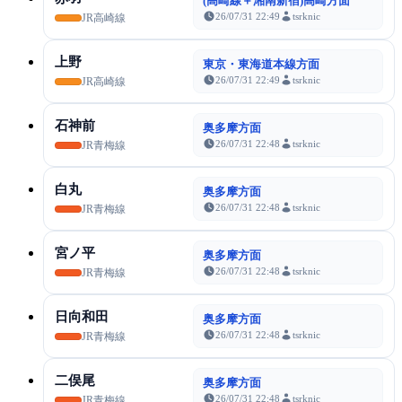
(高崎線＋湘南新宿)高崎方面
26/07/31 22:49
tsrknic
JR高崎線
上野
東京・東海道本線方面
26/07/31 22:49
tsrknic
JR高崎線
石神前
奥多摩方面
26/07/31 22:48
tsrknic
JR青梅線
白丸
奥多摩方面
26/07/31 22:48
tsrknic
JR青梅線
宮ノ平
奥多摩方面
26/07/31 22:48
tsrknic
JR青梅線
日向和田
奥多摩方面
26/07/31 22:48
tsrknic
JR青梅線
二俣尾
奥多摩方面
26/07/31 22:48
tsrknic
JR青梅線