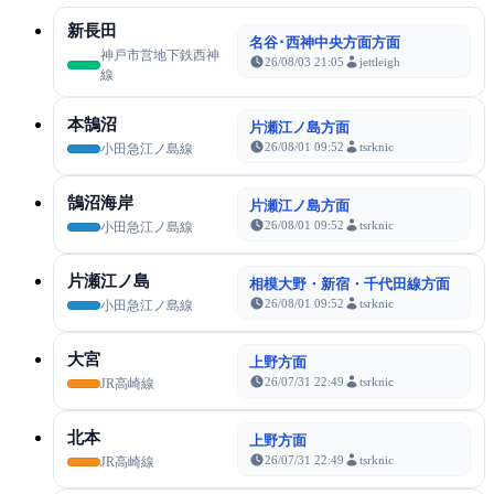
新長田
名谷･西神中央方面方面
神戸市営地下鉄西神
26/08/03 21:05
jettleigh
線
本鵠沼
片瀬江ノ島方面
26/08/01 09:52
tsrknic
小田急江ノ島線
鵠沼海岸
片瀬江ノ島方面
26/08/01 09:52
tsrknic
小田急江ノ島線
片瀬江ノ島
相模大野・新宿・千代田線方面
26/08/01 09:52
tsrknic
小田急江ノ島線
大宮
上野方面
26/07/31 22:49
tsrknic
JR高崎線
北本
上野方面
26/07/31 22:49
tsrknic
JR高崎線