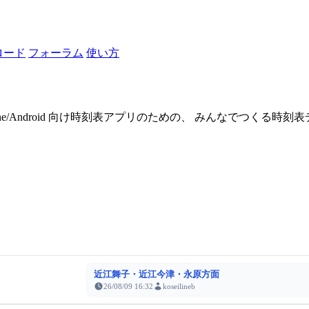
ロード
フォーラム
使い方
one/Android 向け時刻表アプリのための、 みんなでつくる時
近江舞子・近江今津・永原方面
26/08/09 16:32
koseilineb