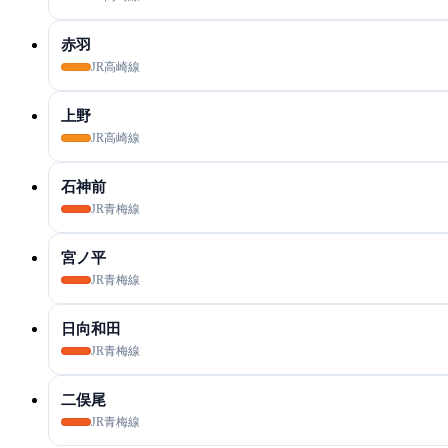
赤羽
JR高崎線
上野
JR高崎線
石神前
JR青梅線
宮ノ平
JR青梅線
日向和田
JR青梅線
二俣尾
JR青梅線