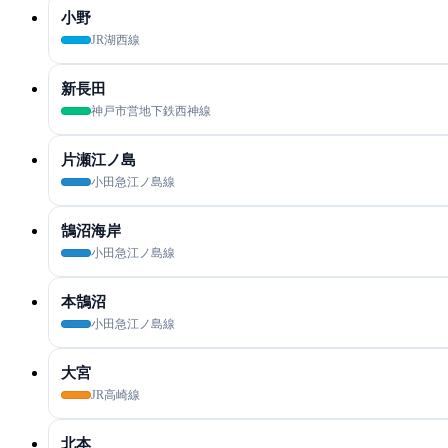
小野
JR湖西線
新長田
神戸市営地下鉄西神線
片瀬江ノ島
小田急江ノ島線
鵠沼海岸
小田急江ノ島線
本鵠沼
小田急江ノ島線
大宮
JR高崎線
北本