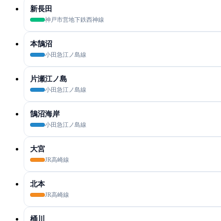
新長田
神戸市営地下鉄西神線
本鵠沼
小田急江ノ島線
片瀬江ノ島
小田急江ノ島線
鵠沼海岸
小田急江ノ島線
大宮
JR高崎線
北本
JR高崎線
桶川