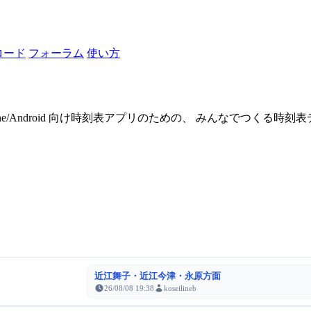
ロード
フォーラム
使い方
one/Android 向け時刻表アプリのための、 みんなでつくる時
近江舞子・近江今津・永原方面
26/08/08 19:38
koseilineb