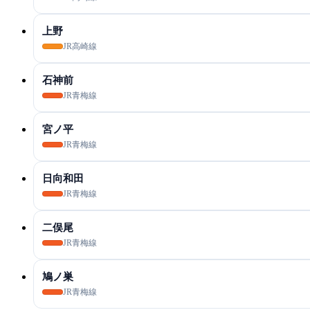
上野
JR高崎線
石神前
JR青梅線
宮ノ平
JR青梅線
日向和田
JR青梅線
二俣尾
JR青梅線
鳩ノ巣
JR青梅線