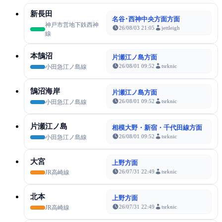
新長田
名谷･西神中央方面方面
神戸市営地下鉄西神
26/08/03 21:05
jettleigh
線
本鵠沼
片瀬江ノ島方面
26/08/01 09:52
tsrknic
小田急江ノ島線
鵠沼海岸
片瀬江ノ島方面
26/08/01 09:52
tsrknic
小田急江ノ島線
片瀬江ノ島
相模大野・新宿・千代田線方面
26/08/01 09:52
tsrknic
小田急江ノ島線
大宮
上野方面
26/07/31 22:49
tsrknic
JR高崎線
北本
上野方面
26/07/31 22:49
tsrknic
JR高崎線