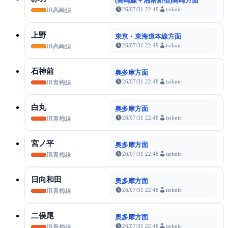
(高崎線＋湘南新宿)高崎方面
26/07/31 22:49
tsrknic
JR高崎線
上野
東京・東海道本線方面
26/07/31 22:49
tsrknic
JR高崎線
石神前
奥多摩方面
26/07/31 22:48
tsrknic
JR青梅線
白丸
奥多摩方面
26/07/31 22:48
tsrknic
JR青梅線
宮ノ平
奥多摩方面
26/07/31 22:48
tsrknic
JR青梅線
日向和田
奥多摩方面
26/07/31 22:48
tsrknic
JR青梅線
二俣尾
奥多摩方面
26/07/31 22:48
tsrknic
JR青梅線