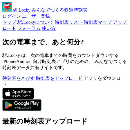
駅
.Locky
みんなでつくる鉄道時刻表
ログイン
ユーザー登録
トップ
駅.Lockyについて
時刻表リスト
時刻表マップ
アップ
ロード
フォーラム
使い方
次の電車まで、あと何分?
駅.Locky は、次の電車までの時間をカウントダウンする
iPhone/Android 向け時刻表アプリのための、 みんなでつくる
時刻表データ共有サイトです。
時刻表をさがす
時刻表をアップロード
アプリをダウンロー
ド
最新の時刻表アップロード