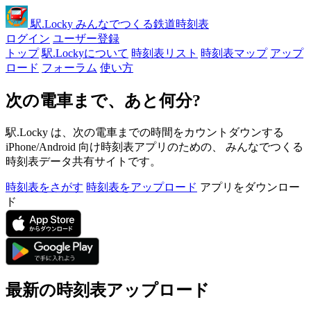
駅
.Locky
みんなでつくる鉄道時刻表
ログイン
ユーザー登録
トップ
駅.Lockyについて
時刻表リスト
時刻表マップ
アップ
ロード
フォーラム
使い方
次の電車まで、あと何分?
駅.Locky は、次の電車までの時間をカウントダウンする
iPhone/Android 向け時刻表アプリのための、 みんなでつくる
時刻表データ共有サイトです。
時刻表をさがす
時刻表をアップロード
アプリをダウンロー
ド
最新の時刻表アップロード