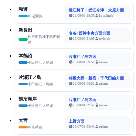
和邇
近江舞子・近江今津・永原方面
26/08/08 19:38
koseilineb
JR湖西線
新長田
名谷･西神中央方面方面
神戸市営地下鉄西神
26/08/03 21:05
jettleigh
線
本鵠沼
片瀬江ノ島方面
26/08/01 09:52
tsrknic
小田急江ノ島線
片瀬江ノ島
相模大野・新宿・千代田線方面
26/08/01 09:52
tsrknic
小田急江ノ島線
鵠沼海岸
片瀬江ノ島方面
26/08/01 09:52
tsrknic
小田急江ノ島線
大宮
上野方面
26/07/31 22:49
tsrknic
JR高崎線