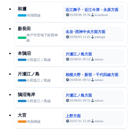
和邇
近江舞子・近江今津・永原方面
26/08/08 19:38
koseilineb
JR湖西線
新長田
名谷･西神中央方面方面
神戸市営地下鉄西神
26/08/03 21:05
jettleigh
線
本鵠沼
片瀬江ノ島方面
26/08/01 09:52
tsrknic
小田急江ノ島線
片瀬江ノ島
相模大野・新宿・千代田線方面
26/08/01 09:52
tsrknic
小田急江ノ島線
鵠沼海岸
片瀬江ノ島方面
26/08/01 09:52
tsrknic
小田急江ノ島線
大宮
上野方面
26/07/31 22:49
tsrknic
JR高崎線