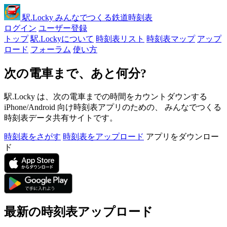
駅
.Locky
みんなでつくる鉄道時刻表
ログイン
ユーザー登録
トップ
駅.Lockyについて
時刻表リスト
時刻表マップ
アップ
ロード
フォーラム
使い方
次の電車まで、あと何分?
駅.Locky は、次の電車までの時間をカウントダウンする
iPhone/Android 向け時刻表アプリのための、 みんなでつくる
時刻表データ共有サイトです。
時刻表をさがす
時刻表をアップロード
アプリをダウンロー
ド
最新の時刻表アップロード