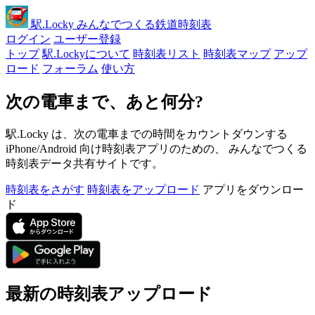
駅
.Locky
みんなでつくる鉄道時刻表
ログイン
ユーザー登録
トップ
駅.Lockyについて
時刻表リスト
時刻表マップ
アップ
ロード
フォーラム
使い方
次の電車まで、あと何分?
駅.Locky は、次の電車までの時間をカウントダウンする
iPhone/Android 向け時刻表アプリのための、 みんなでつくる
時刻表データ共有サイトです。
時刻表をさがす
時刻表をアップロード
アプリをダウンロー
ド
最新の時刻表アップロード