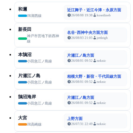
和邇
近江舞子・近江今津・永原方面
26/08/08 19:38
koseilineb
JR湖西線
新長田
名谷･西神中央方面方面
神戸市営地下鉄西神
26/08/03 21:05
jettleigh
線
本鵠沼
片瀬江ノ島方面
26/08/01 09:52
tsrknic
小田急江ノ島線
片瀬江ノ島
相模大野・新宿・千代田線方面
26/08/01 09:52
tsrknic
小田急江ノ島線
鵠沼海岸
片瀬江ノ島方面
26/08/01 09:52
tsrknic
小田急江ノ島線
大宮
上野方面
26/07/31 22:49
tsrknic
JR高崎線