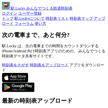
駅
.Locky
みんなでつくる鉄道時刻表
ログイン
ユーザー登録
トップ
駅.Lockyについて
時刻表リスト
時刻表マップ
アップ
ロード
フォーラム
使い方
次の電車まで、あと何分?
駅.Locky は、次の電車までの時間をカウントダウンする
iPhone/Android 向け時刻表アプリのための、 みんなでつくる
時刻表データ共有サイトです。
時刻表をさがす
時刻表をアップロード
アプリをダウンロー
ド
最新の時刻表アップロード