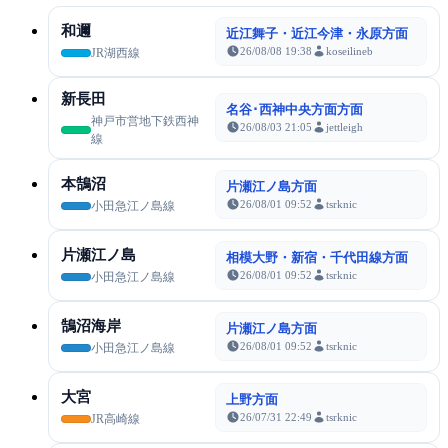
和邇
近江舞子・近江今津・永原方面
26/08/08 19:38
koseilineb
JR湖西線
新長田
名谷･西神中央方面方面
神戸市営地下鉄西神
26/08/03 21:05
jettleigh
線
本鵠沼
片瀬江ノ島方面
26/08/01 09:52
tsrknic
小田急江ノ島線
片瀬江ノ島
相模大野・新宿・千代田線方面
26/08/01 09:52
tsrknic
小田急江ノ島線
鵠沼海岸
片瀬江ノ島方面
26/08/01 09:52
tsrknic
小田急江ノ島線
大宮
上野方面
26/07/31 22:49
tsrknic
JR高崎線