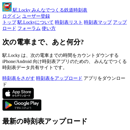
駅
.Locky
みんなでつくる鉄道時刻表
ログイン
ユーザー登録
トップ
駅.Lockyについて
時刻表リスト
時刻表マップ
アップ
ロード
フォーラム
使い方
次の電車まで、あと何分?
駅.Locky は、次の電車までの時間をカウントダウンする
iPhone/Android 向け時刻表アプリのための、 みんなでつくる
時刻表データ共有サイトです。
時刻表をさがす
時刻表をアップロード
アプリをダウンロー
ド
最新の時刻表アップロード