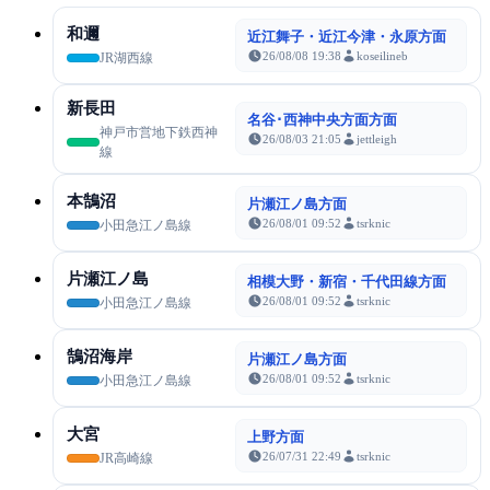
和邇
近江舞子・近江今津・永原方面
26/08/08 19:38
koseilineb
JR湖西線
新長田
名谷･西神中央方面方面
神戸市営地下鉄西神
26/08/03 21:05
jettleigh
線
本鵠沼
片瀬江ノ島方面
26/08/01 09:52
tsrknic
小田急江ノ島線
片瀬江ノ島
相模大野・新宿・千代田線方面
26/08/01 09:52
tsrknic
小田急江ノ島線
鵠沼海岸
片瀬江ノ島方面
26/08/01 09:52
tsrknic
小田急江ノ島線
大宮
上野方面
26/07/31 22:49
tsrknic
JR高崎線