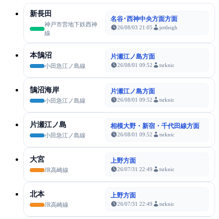
新長田
名谷･西神中央方面方面
神戸市営地下鉄西神
26/08/03 21:05
jettleigh
線
本鵠沼
片瀬江ノ島方面
26/08/01 09:52
tsrknic
小田急江ノ島線
鵠沼海岸
片瀬江ノ島方面
26/08/01 09:52
tsrknic
小田急江ノ島線
片瀬江ノ島
相模大野・新宿・千代田線方面
26/08/01 09:52
tsrknic
小田急江ノ島線
大宮
上野方面
26/07/31 22:49
tsrknic
JR高崎線
北本
上野方面
26/07/31 22:49
tsrknic
JR高崎線