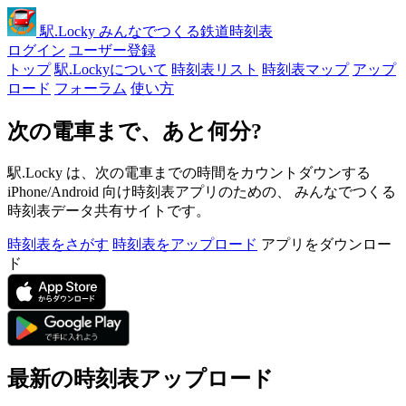
駅
.Locky
みんなでつくる鉄道時刻表
ログイン
ユーザー登録
トップ
駅.Lockyについて
時刻表リスト
時刻表マップ
アップ
ロード
フォーラム
使い方
次の電車まで、あと何分?
駅.Locky は、次の電車までの時間をカウントダウンする
iPhone/Android 向け時刻表アプリのための、 みんなでつくる
時刻表データ共有サイトです。
時刻表をさがす
時刻表をアップロード
アプリをダウンロー
ド
最新の時刻表アップロード