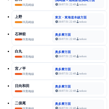
(高崎線＋湘南新宿)高崎方面
26/07/31 22:49
tsrknic
JR高崎線
上野
東京・東海道本線方面
26/07/31 22:49
tsrknic
JR高崎線
石神前
奥多摩方面
26/07/31 22:48
tsrknic
JR青梅線
白丸
奥多摩方面
26/07/31 22:48
tsrknic
JR青梅線
宮ノ平
奥多摩方面
26/07/31 22:48
tsrknic
JR青梅線
日向和田
奥多摩方面
26/07/31 22:48
tsrknic
JR青梅線
二俣尾
奥多摩方面
26/07/31 22:48
tsrknic
JR青梅線