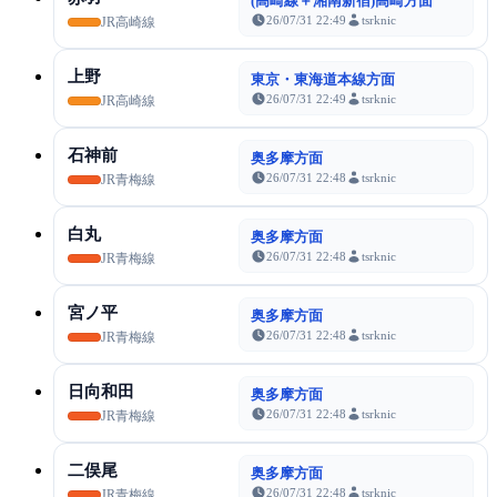
(高崎線＋湘南新宿)高崎方面
26/07/31 22:49
tsrknic
JR高崎線
上野
東京・東海道本線方面
26/07/31 22:49
tsrknic
JR高崎線
石神前
奥多摩方面
26/07/31 22:48
tsrknic
JR青梅線
白丸
奥多摩方面
26/07/31 22:48
tsrknic
JR青梅線
宮ノ平
奥多摩方面
26/07/31 22:48
tsrknic
JR青梅線
日向和田
奥多摩方面
26/07/31 22:48
tsrknic
JR青梅線
二俣尾
奥多摩方面
26/07/31 22:48
tsrknic
JR青梅線