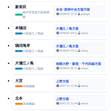
新長田
名谷･西神中央方面方面
神戸市営地下鉄西神
26/08/03 21:05
jettleigh
線
本鵠沼
片瀬江ノ島方面
26/08/01 09:52
tsrknic
小田急江ノ島線
鵠沼海岸
片瀬江ノ島方面
26/08/01 09:52
tsrknic
小田急江ノ島線
片瀬江ノ島
相模大野・新宿・千代田線方面
26/08/01 09:52
tsrknic
小田急江ノ島線
大宮
上野方面
26/07/31 22:49
tsrknic
JR高崎線
北本
上野方面
26/07/31 22:49
tsrknic
JR高崎線