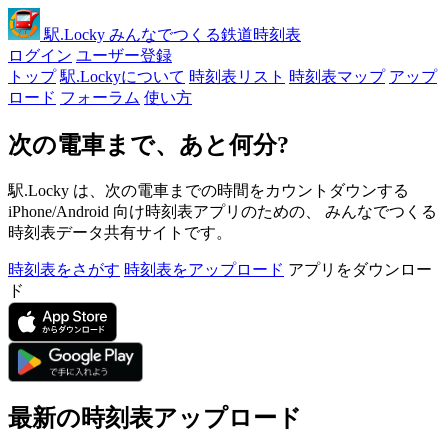
駅
.Locky
みんなでつくる鉄道時刻表
ログイン
ユーザー登録
トップ
駅.Lockyについて
時刻表リスト
時刻表マップ
アップ
ロード
フォーラム
使い方
次の電車まで、あと何分?
駅.Locky は、次の電車までの時間をカウントダウンする
iPhone/Android 向け時刻表アプリのための、 みんなでつくる
時刻表データ共有サイトです。
時刻表をさがす
時刻表をアップロード
アプリをダウンロー
ド
最新の時刻表アップロード