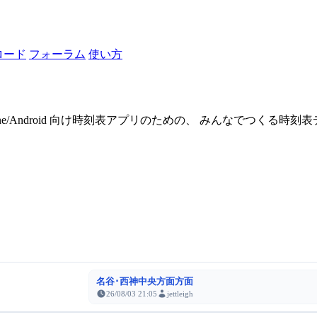
ロード
フォーラム
使い方
one/Android 向け時刻表アプリのための、 みんなでつくる時
名谷･西神中央方面方面
26/08/03 21:05
jettleigh