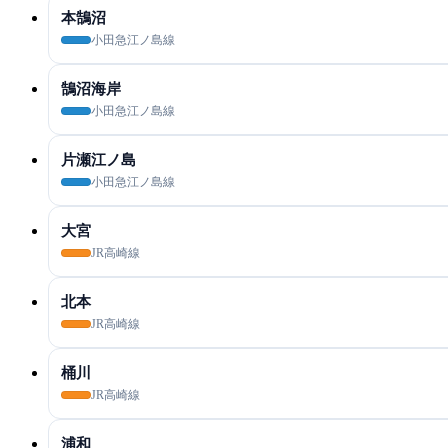
本鵠沼
小田急江ノ島線
鵠沼海岸
小田急江ノ島線
片瀬江ノ島
小田急江ノ島線
大宮
JR高崎線
北本
JR高崎線
桶川
JR高崎線
浦和