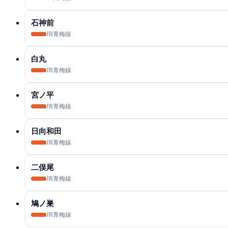
石神前
JR青梅線
白丸
JR青梅線
宮ノ平
JR青梅線
日向和田
JR青梅線
二俣尾
JR青梅線
鳩ノ巣
JR青梅線